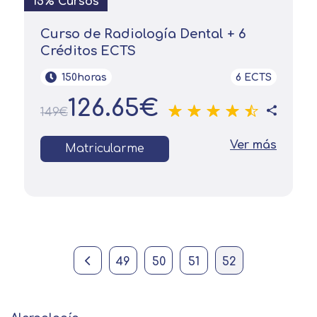
15% Cursos
Curso de Radiología Dental + 6
Créditos ECTS
150horas
6 ECTS
126.65€
149€
Ver más
Matricularme
Previous page
Página
Página
Página
Current page
49
50
51
52