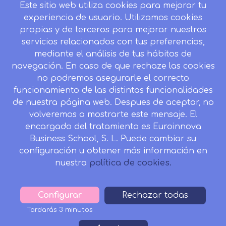
Este sitio web utiliza cookies para mejorar tu
Blog
experiencia de usuario. Utilizamos cookies
Mapa del sitio
propias y de terceros para mejorar nuestros
servicios relacionados con tus preferencias,
Desistir contrato aquí
mediante el análisis de tus hábitos de
navegación. En caso de que rechaze las cookies
no podremos asegurarle el correcto
funcionamiento de las distintas funcionalidades
CONTACTO
de nuestra página web. Despues de aceptar, no
Camino de la Torrecilla N.º 30 EDIFICIO EDUCA
volveremos a mostrarte este mensaje. El
EDTECH, C.P. 18.200, Maracena (Granada)
encargado del tratamiento es Euroinnova
Business School, S. L. Puede cambiar su
958 050 746
configuración u obtener más información en
Horario de atención al cliente:
nuestra
política de cookies.
Lunes a viernes: 9.00h a 20.00h.
Sábados : 10h a 14h.
Configurar
Withdraw
Rechazar todas
formacion@inesalud.com
consent
Tardarás 3 minutos