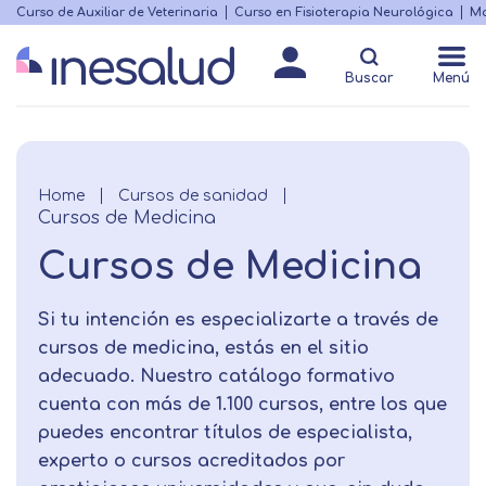
Skip
Curso de Auxiliar de Veterinaria
Curso en Fisioterapia Neurológica
Ma
Menú
to
Matricularme
destacado
main
Buscar
Menú
content
Breadcrumb
Home
Cursos de sanidad
Cursos de Medicina
Cursos de Medicina
Si tu intención es especializarte a través de
cursos de medicina, estás en el sitio
adecuado. Nuestro catálogo formativo
cuenta con más de 1.100 cursos, entre los que
puedes encontrar títulos de especialista,
experto o cursos acreditados por