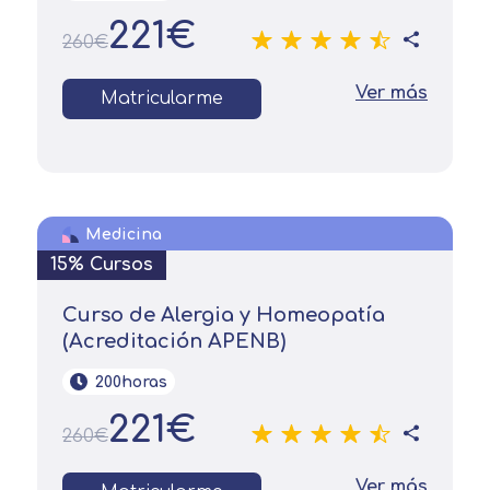
221€
260€
Ver más
Matricularme
Medicina
15% Cursos
Curso de Alergia y Homeopatía
Solicitar
(Acreditación APENB)
información
200horas
221€
260€
Nombre
Ver más