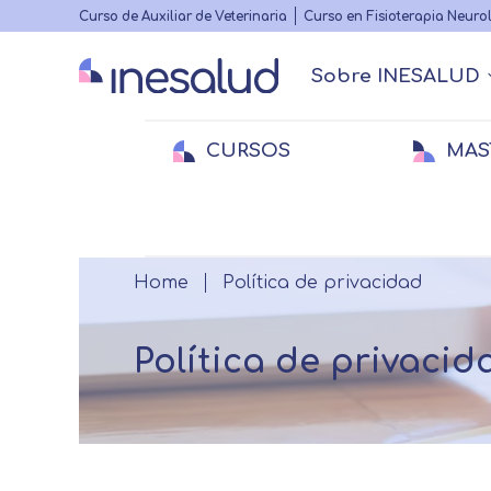
Highlighted
Curso de Auxiliar de Veterinaria
Curso en Fisioterapia Neuro
menu
Sobre INESALUD
Main
navigation
CURSOS
MAS
Quiénes somos
Actualidad Sanitaria
Acreditacione
Webinars
Menu
secundario
Medicina
Medicina
E
E
Breadcrumb
Home
Política de privacidad
Veterinaria
Veterinaria
Fi
Política de privacid