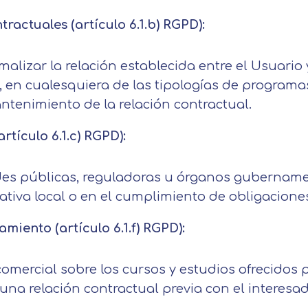
en nuestra
política de cookies.
de nuestros servicios de enseñanza Legitimación
actuales (artículo 6.1.b) RGPD):
Consentimiento del interesado Destinatarios
s a mostrarle este mensaje.
Mensaje
Encargados del tratamiento para cumplir con las
finalidades Derechos Acceder, rectificar y suprimir
rmalizar la relación establecida entre el Usuari
Seguir navegando
los datos, así como otros derechos, como se explica
 en cualesquiera de las tipologías de programa
Información básica sobre Protección de Datos .
en la información adicional
tenimiento de la relación contractual.
Haz clic aquí
Acepto el tratamiento de mis datos con la finalidad prevista
en la información básica.
Información adicional
aquí
tículo 6.1.c) RGPD):
Acepto el tratamiento de mis datos con la finalidad prevista
es públicas, reguladoras u órganos gubername
en la información básica
ativa local o en el cumplimiento de obligaciones
amiento (artículo 6.1.f) RGPD):
omercial sobre los cursos y estudios ofrecidos 
tir una relación contractual previa con el interes