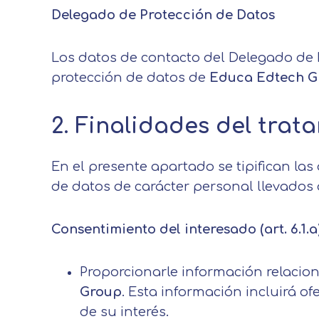
Delegado de Protección de Datos
Los datos de contacto del Delegado de P
protección de datos de
Educa Edtech 
2. Finalidades del trat
En el presente apartado se tipifican las
de datos de carácter personal llevados
Centro de prefer
Consentimiento del interesado (art. 6.1.a
Utilizamos cookies propias y de t
análisis de tus hábitos de navega
Proporcionarle información relacio
funcionamiento de las distintas f
Group
. Esta información incluirá o
de su interés.