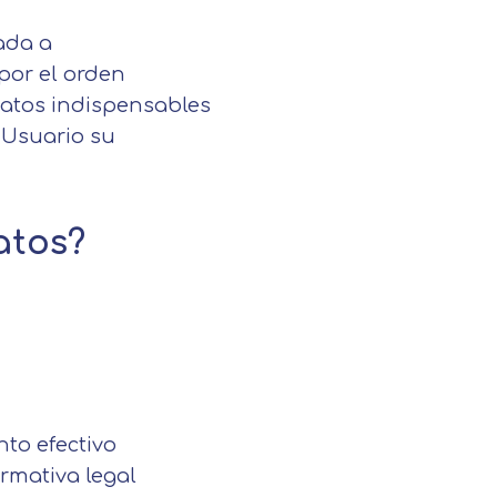
nada a
; por el orden
datos indispensables
l Usuario su
atos?
nto efectivo
ormativa legal