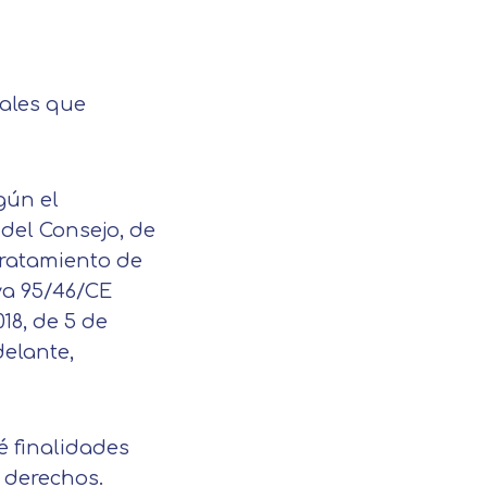
nales que
egún el
 del Consejo, de
l tratamiento de
iva 95/46/CE
018, de 5 de
delante,
é finalidades
 derechos.