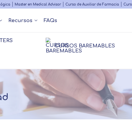
Skip
lógica
Master en Medical Advisor
Curso de Auxiliar de Farmacia
Curs
to
main
Recursos
FAQs
content
TERS
Nuestros contenidos
Diccionario Médico
s
 y Podcast
Rankings
Congr
CURSOS BAREMABLES
Matricularme
nfermería
nfermería
Farmacia
Farmacia
Psico
Psico
Personal
sioterapia
Fisioterapia
Logopedia
ad