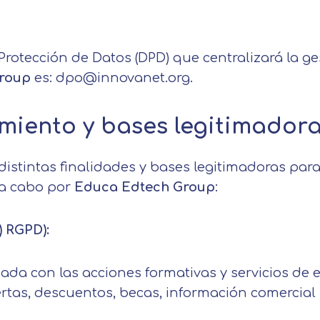
Nombre
rotección de Datos (DPD) que centralizará la ge
Apellidos
Group
es: dpo@innovanet.org.
Telefono
Solicitar información
amiento y bases legitimador
Mail
 distintas finalidades y bases legitimadoras par
Email
 a cabo por
Educa Edtech Group
:
encia de privacidad
Nombre
Mensaje
) RGPD):
erceros para mejorar nuestros servicios relacionados c
Apellido
ción. En caso de que rechace las cookies, no podremo
Información básica sobre Protección de Datos .
nada con las acciones formativas y servicios d
uncionalidades de nuestra página web.
Haz clic aquí
fertas, descuentos, becas, información comercia
Responsable EUROINNOVA BUSINESS SCHOOL,
Teléfono
País
S.L. Finalidad Información académica y comercial