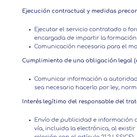
Puede obtener más información 
Ejecución contractual y medidas precontr
Después de aceptar, no volveremo
Ejecutar el servicio contratado o fo
encargada de impartir la formación,
Comunicación necesaria para el man
Cumplimiento de una obligación legal (ar
Comunicar información a autoridad
sea necesario hacerlo por ley, norm
Interés legítimo del responsable del trat
Envío de publicidad e información c
vía, incluida la electrónica, al exis