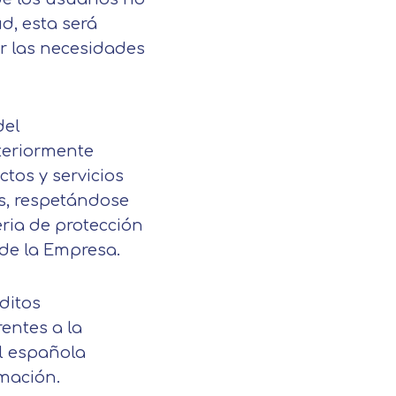
ud, esta será
er las necesidades
del
nteriormente
ctos y servicios
as, respetándose
eria de protección
 de la Empresa.
éditos
rentes a la
al española
rmación.