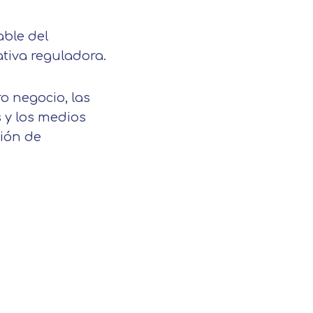
able del
ativa reguladora.
ro negocio, las
 y los medios
ción de