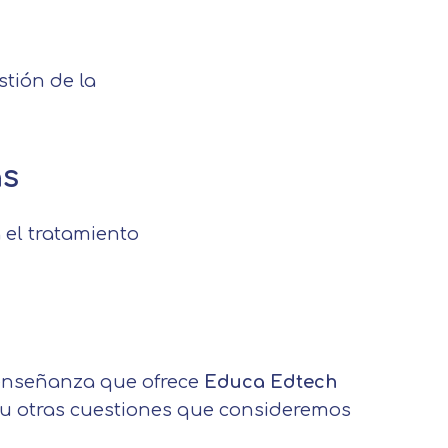
stión de la
as
a el tratamiento
on tus preferencias, mediante el
s asegurarle el correcto
e enseñanza que ofrece
Educa Edtech
l u otras cuestiones que consideremos