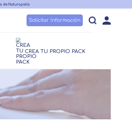
o de Naturopatía
Solicitar Información
esos
Becas y financiación
Claustro
CREA TU PROPIO PACK
logía
logía
Nutrición
Nutrición
 no sanitario
TCAE
Logopedia