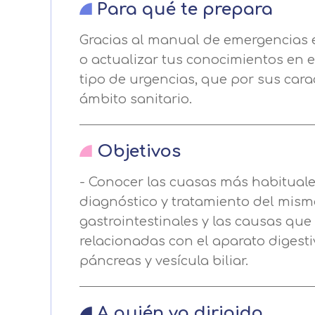
Para qué te prepara
Gracias al manual de emergencias 
o actualizar tus conocimientos en 
tipo de urgencias, que por sus cara
ámbito sanitario.
Objetivos
- Conocer las cuasas más habituale
Centro de prefer
diagnóstico y tratamiento del mismo
gastrointestinales y las causas que
relacionadas con el aparato digesti
Utilizamos cookies propias y de t
páncreas y vesícula biliar.
análisis de tus hábitos de navega
funcionamiento de las distintas f
A quién va dirigido