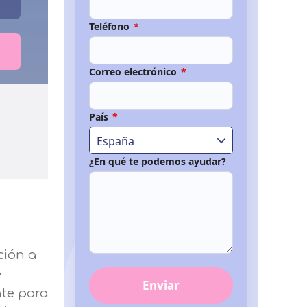
Teléfono
*
Correo electrónico
*
País
*
España
¿En qué te podemos ayudar?
ción a
e
Enviar
nte para