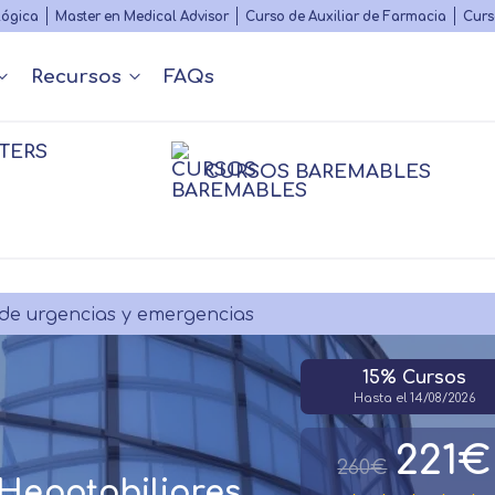
Skip
lógica
Master en Medical Advisor
Curso de Auxiliar de Farmacia
Curs
to
main
Recursos
FAQs
content
TERS
Nuestros contenidos
Diccionario Médico
s
 y Podcast
Rankings
Congr
CURSOS BAREMABLES
Matricularme
Farmacia
Psico
nfermería
nfermería
Farmacia
Psico
Fisioterapia
sioterapia
Logopedia
Personal
de urgencias y emergencias
15% Cursos
Hasta el 14/08/2026
221€
260€
 Hepatobiliares