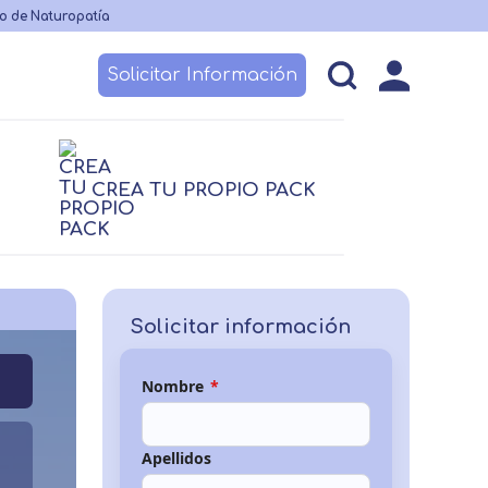
o de Naturopatía
Solicitar Información
esos
Becas y financiación
Claustro
CREA TU PROPIO PACK
logía
Nutrición
logía
Nutrición
Logopedia
TCAE
 no sanitario
Solicitar información
Nombre
*
Apellidos