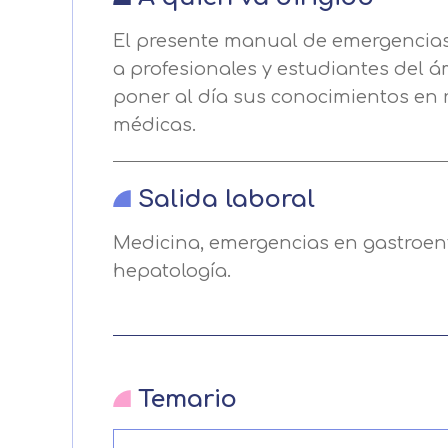
Puede obtener más información 
El presente manual de emergencias 
Después de aceptar, no volveremo
a profesionales y estudiantes del á
poner al día sus conocimientos en r
médicas.
Salida laboral
Medicina, emergencias en gastroent
hepatología.
Temario