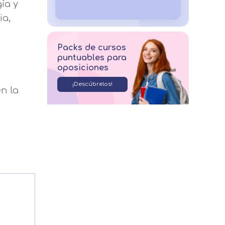
ía y
ia,
Packs de cursos
puntuables para
oposiciones
¡Descúbrelos!
n la