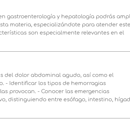
Nombre
en gastroenterología y hepatología podrás ampl
esta materia, especializándote para atender est
Apellidos
cterísticas son especialmente relevantes en el
Telefono
Solicitar información
Mail
Email
s del dolor abdominal agudo, así como el
encia de privacidad
. - Identificar los tipos de hemorragias
Nombre
Mensaje
 las provocan. - Conocer las emergencias
vo, distinguiendo entre esófago, intestino, hígad
erceros para mejorar nuestros servicios relacionados c
Apellido
ción. En caso de que rechace las cookies, no podremo
Información básica sobre Protección de Datos .
uncionalidades de nuestra página web.
Haz clic aquí
Responsable EUROINNOVA BUSINESS SCHOOL,
Teléfono
País
S.L. Finalidad Información académica y comercial