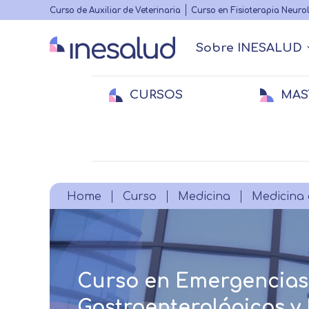
Highlighted
Curso de Auxiliar de Veterinaria
Curso en Fisioterapia Neuro
menu
Sobre INESALUD
Main
navigation
CURSOS
MAS
Quiénes somos
Actualidad Sanitaria
Acreditacione
Webinars
Menu
secundario
Medicina
Medicina
E
E
Veterinaria
Veterinaria
Fi
Breadcrumb
Home
Curso
Medicina
Medicina 
Curso en Emergencias
Gastroenterológicas y