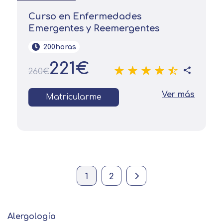
Curso en Enfermedades
Emergentes y Reemergentes
200horas
221€
260€
Ver más
Matricularme
Current page
Página
Next page
1
2
Alergología