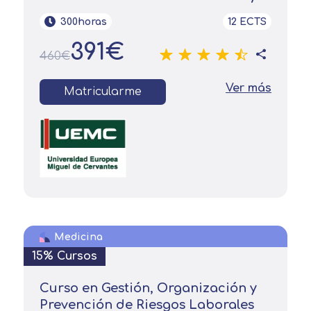
mostrarle este mensaje.
finalidad prevista en la información
básica.
300horas
12 ECTS
Información adicional
aquí
Seguir navegando
391€
460€
Acepto el tratamiento de mis datos con la
Leer más
finalidad prevista en la información
básica
Ver más
Matricularme
Medicina
15% Cursos
Curso en Gestión, Organización y
Prevención de Riesgos Laborales