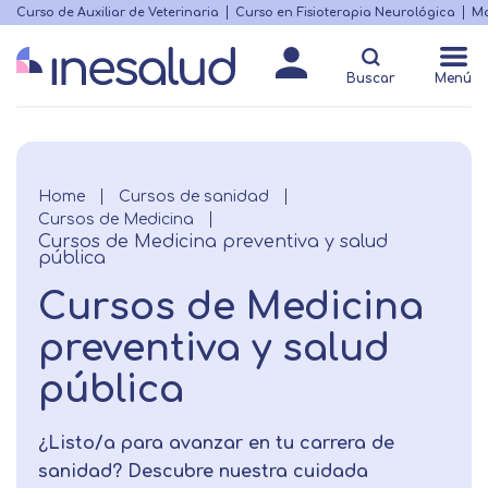
Skip
Curso de Auxiliar de Veterinaria
Curso en Fisioterapia Neurológica
Ma
Menú
to
Matricularme
destacado
main
Buscar
Menú
content
Breadcrumb
Home
Cursos de sanidad
Cursos de Medicina
Cursos de Medicina preventiva y salud
pública
Cursos de Medicina
preventiva y salud
pública
¿Listo/a para avanzar en tu carrera de
sanidad? Descubre nuestra cuidada