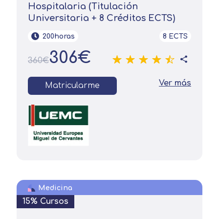
Hospitalaria (Titulación
Universitaria + 8 Créditos ECTS)
200horas
8 ECTS
306€
360€
Solicitar
Ver más
Matricularme
información
Nombre
Apellidos
Medicina
Solicitar
Telefono
15% Cursos
información
Centro de