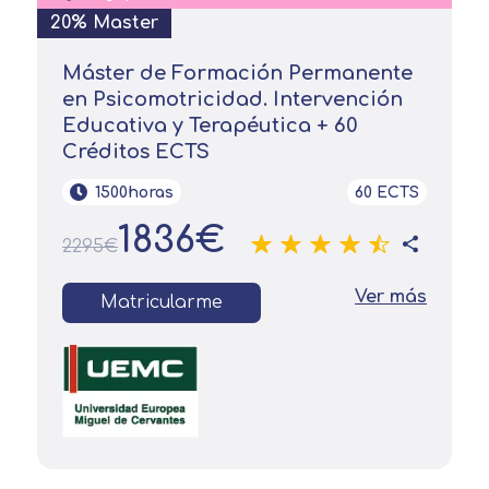
20% Master
Máster de Formación Permanente
en Psicomotricidad. Intervención
Educativa y Terapéutica + 60
Créditos ECTS
1500horas
60 ECTS
1836€
2295€
Ver más
Matricularme
Solicitar
información
Nombre