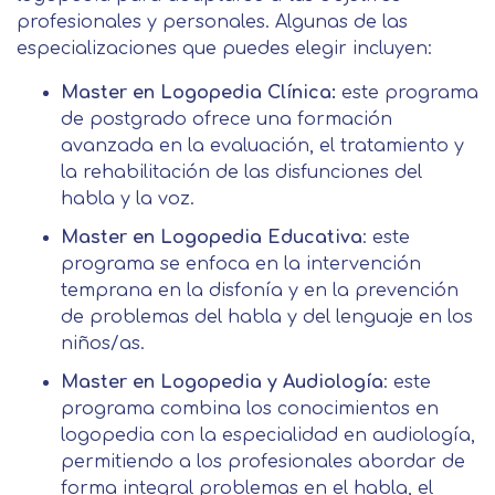
funcionalidades de nuestra página web.
profesionales y personales. Algunas de las
Legitimación Consentimiento del
especializaciones que puedes elegir incluyen:
interesado Destinatarios Encargados
Mensaje
del tratamiento para cumplir con las
Puede obtener más información en
Master en Logopedia Clínica:
este programa
finalidades Derechos Acceder,
nuestra
política de cookies.
de postgrado ofrece una formación
rectificar y suprimir los datos, así
Información básica sobre
avanzada en la evaluación, el tratamiento y
como otros derechos, como se
Protección de Datos .
Haz clic aquí
Después de aceptar, no volveremos a
la rehabilitación de las disfunciones del
explica en la información adicional
Acepto el tratamiento de mis datos con la
mostrarle este mensaje.
habla y la voz.
finalidad prevista en la información
básica.
Master en Logopedia Educativa
: este
Información adicional
aquí
Seguir navegando
programa se enfoca en la intervención
temprana en la disfonía y en la prevención
Acepto el tratamiento de mis datos con la
Leer más
finalidad prevista en la información
de problemas del habla y del lenguaje en los
básica
niños/as.
Master en Logopedia y Audiología
: este
programa combina los conocimientos en
logopedia con la especialidad en audiología,
permitiendo a los profesionales abordar de
forma integral problemas en el habla, el