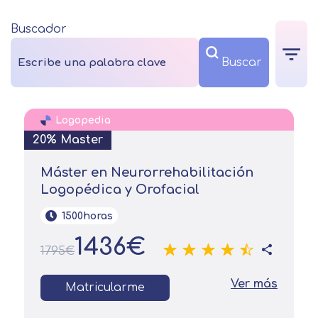
Buscador
Logopedia
20% Master
Máster en Neurorrehabilitación
Logopédica y Orofacial
1500horas
1436€
1795€
Ver más
Matricularme