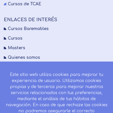
Cursos de TCAE
ENLACES DE INTERÉS
Cursos Baremables
Cursos
Masters
Quienes somos
FAQs
Este sitio web utiliza cookies para mejorar tu
Blog
experiencia de usuario. Utilizamos cookies
Mapa del sitio
propias y de terceros para mejorar nuestros
servicios relacionados con tus preferencias,
Desistir contrato aquí
mediante el análisis de tus hábitos de
navegación. En caso de que rechaze las cookies
no podremos asegurarle el correcto