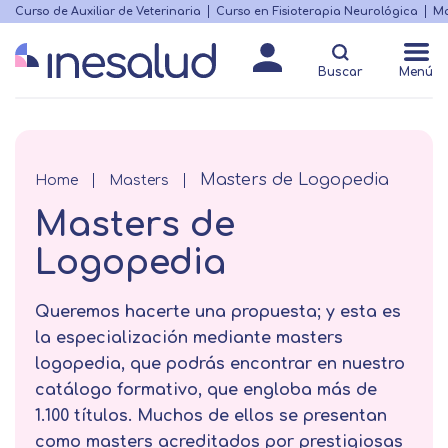
Skip
Curso de Auxiliar de Veterinaria
Curso en Fisioterapia Neurológica
Ma
Menú
to
Matricularme
destacado
main
Buscar
Menú
content
Masters de Logopedia
Breadcrumb
Home
Masters
Masters de
Logopedia
Queremos hacerte una propuesta; y esta es
la especialización mediante masters
logopedia, que podrás encontrar en nuestro
catálogo formativo, que engloba más de
1.100 títulos. Muchos de ellos se presentan
como masters acreditados por prestigiosas