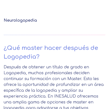
Apellidos
Neurologopedia
Solicitar
Telefono
información
Centro de
Email
¿Qué master hacer después de
preferencia de
Mail
Logopedia?
privacidad
Mensaje
Después de obtener un título de grado en
Nombre
Utilizamos cookies propias y de terceros
Logopedia, muchos profesionales deciden
para mejorar nuestros servicios
continuar su formación con un Master. Esto les
Información básica sobre Protección
relacionados con tus preferencias,
ofrece la oportunidad de profundizar en un área
de Datos .
Haz clic aquí
Apellido
mediante el análisis de tus hábitos de
específica de la logopedia y ampliar su
Responsable EUROINNOVA
navegación. En caso de que rechace las
experiencia práctica. En INESALUD ofrecemos
BUSINESS SCHOOL, S.L. Finalidad
cookies, no podremos asegurarle el
una amplia gama de opciones de master en
Información académica y comercial
Teléfono
País
correcto funcionamiento de las distintas
logopedia para adaptarse a tus objetivos
de nuestros servicios de enseñanza