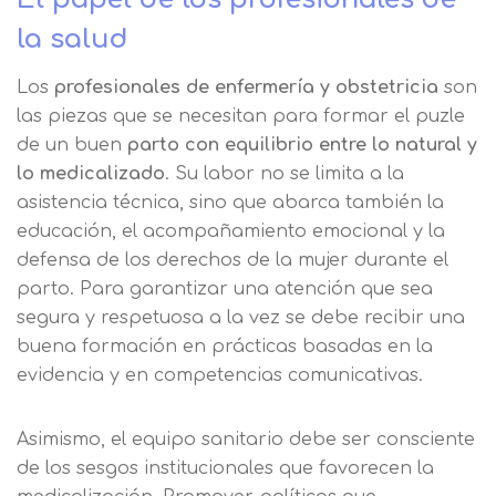
interesado Destinatarios Encargados
Mensaje
la salud
del tratamiento para cumplir con las
Puede obtener más información en
finalidades Derechos Acceder,
nuestra
política de cookies.
Los
profesionales de enfermería y obstetricia
son
rectificar y suprimir los datos, así
Información básica sobre
como otros derechos, como se
las piezas que se necesitan para formar el puzle
Protección de Datos .
Haz clic aquí
Después de aceptar, no volveremos a
explica en la información adicional
Acepto el tratamiento de mis datos con la
de un buen
parto con equilibrio entre lo natural y
mostrarle este mensaje.
finalidad prevista en la información
lo medicalizado
. Su labor no se limita a la
básica.
asistencia técnica, sino que abarca también la
Información adicional
aquí
Seguir navegando
educación, el acompañamiento emocional y la
Acepto el tratamiento de mis datos con la
Leer más
defensa de los derechos de la mujer durante el
finalidad prevista en la información
parto. Para garantizar una atención que sea
básica
segura y respetuosa a la vez se debe recibir una
buena formación en prácticas basadas en la
evidencia y en competencias comunicativas.
Asimismo, el equipo sanitario debe ser consciente
de los sesgos institucionales que favorecen la