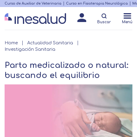
Skip
Curso de Auxiliar de Veterinaria
Curso en Fisioterapia Neurológica
Ma
Menú
to
Matricularme
destacado
main
Buscar
Menú
content
Breadcrumb
Home
Actualidad Sanitaria
Investigación Sanitaria
Parto medicalizado o natural:
buscando el equilibrio