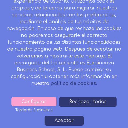
experiencia de usuario. Utilizamos cookies
Mapa del sitio
propias y de terceros para mejorar nuestros
servicios relacionados con tus preferencias,
Desistir contrato aquí
mediante el análisis de tus hábitos de
navegación. En caso de que rechaze las cookies
no podremos asegurarle el correcto
funcionamiento de las distintas funcionalidades
CONTACTO
de nuestra página web. Despues de aceptar, no
Camino de la Torrecilla N.º 30 EDIFICIO EDUCA
volveremos a mostrarte este mensaje. El
EDTECH, C.P. 18.200, Maracena (Granada)
encargado del tratamiento es Euroinnova
Business School, S. L. Puede cambiar su
958 050 746
configuración u obtener más información en
Horario de atención al cliente:
nuestra
política de cookies.
Lunes a viernes: 9.00h a 20.00h.
Sábados : 10h a 14h.
Configurar
Withdraw
Rechazar todas
formacion@inesalud.com
consent
Tardarás 3 minutos
Aviso Legal
Condiciones de Matriculación
Aceptar
Footer
Política de Privacidad
Política de Cookies