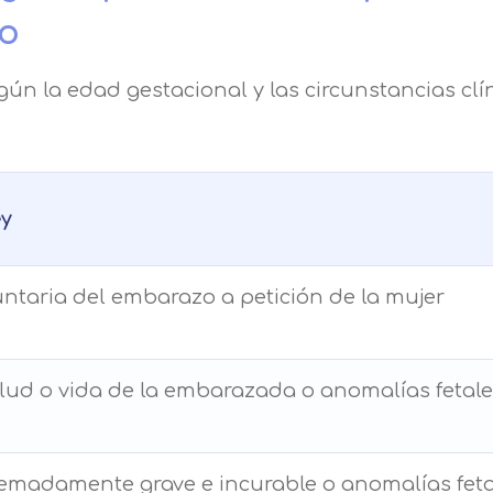
zo
egún la edad gestacional y las circunstancias clí
ey
untaria del embarazo a petición de la mujer
alud o vida de la embarazada o anomalías fetal
emadamente grave e incurable o anomalías feta