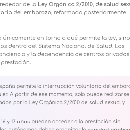
lrededor de la
Ley Orgánica 2/2010, de salud sex
ntaria del embarazo
, reformada posteriormente
a únicamente en torno a qué permite la ley, sin
os dentro del Sistema Nacional de Salud. Las
e conciencia y la dependencia de centros privado
 prestación.
España permite la interrupción voluntaria del embar
ujer. A partir de ese momento, solo puede realizarse
os por la Ley Orgánica 2/2010 de salud sexual y
Solicitar información
e
16 y 17 años
pueden acceder a la prestación sin
des autónomas deben organizar la
sanidad públic