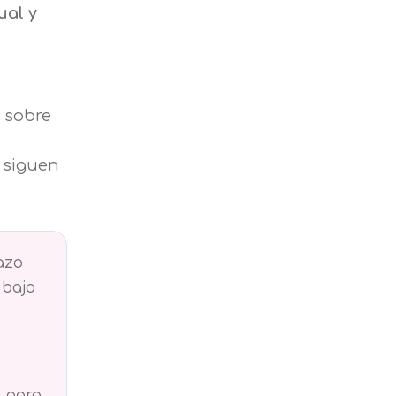
ual y
o sobre
s siguen
azo
 bajo
a
para