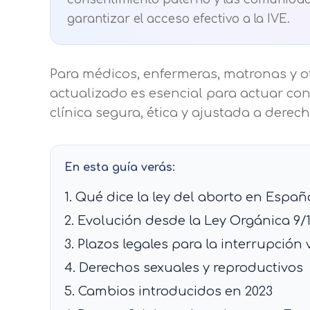
garantizar el acceso efectivo a la IVE.
Para médicos, enfermeras, matronas y ot
actualizado es esencial para actuar con
clínica segura, ética y ajustada a derech
En esta guía verás:
1. Qué dice la ley del aborto en Españ
Centro de prefer
2. Evolución desde la Ley Orgánica 9/
Utilizamos cookies propias y de t
3. Plazos legales para la interrupció
análisis de tus hábitos de navega
4. Derechos sexuales y reproductivos
funcionamiento de las distintas f
5. Cambios introducidos en 2023