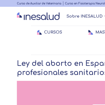
Highlighted
Curso de Auxiliar de Veterinaria
Curso en Fisioterapia Neuro
menu
Sobre INESALUD
Main
navigation
CURSOS
MAS
Quiénes somos
Actualidad Sanitaria
Acreditacione
Webinars
Menu
secundario
Breadcrumb
Home
Actualidad Sanitaria
Investigaci
Medicina
Medicina
E
E
Veterinaria
Veterinaria
Fi
Ley del aborto en Espa
profesionales sanitario