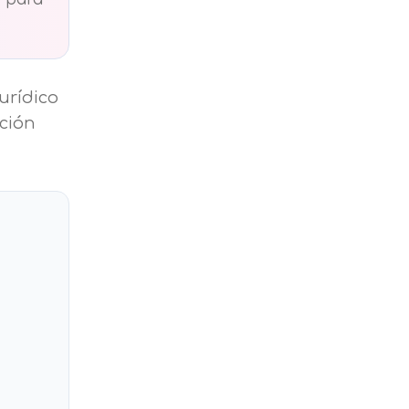
urídico
nción
on tus preferencias, mediante el
s asegurarle el correcto