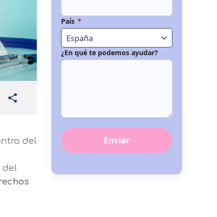
País
*
España
¿En qué te podemos ayudar?
Enviar
entro del
 del
rechos