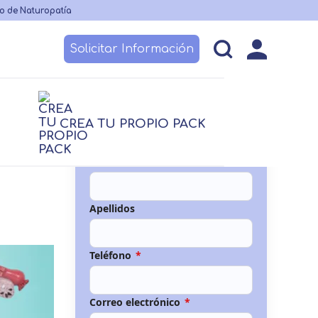
o de Naturopatía
Solicitar Información
esos
Becas y financiación
Claustro
CREA TU PROPIO PACK
logía
Nutrición
logía
Nutrición
Nombre
*
Logopedia
TCAE
 no sanitario
Apellidos
Teléfono
*
Correo electrónico
*