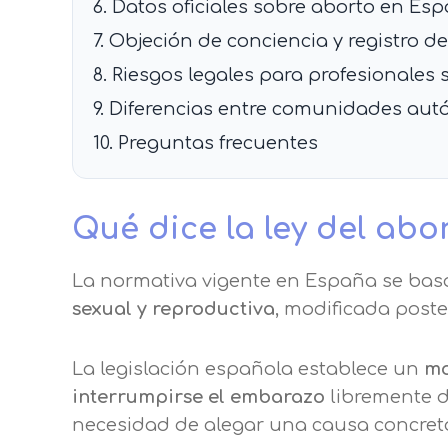
Puede obtener más información 
6. Datos oficiales sobre aborto en Es
7. Objeción de conciencia y registro d
Después de aceptar, no volveremo
8. Riesgos legales para profesionales 
9. Diferencias entre comunidades au
10. Preguntas frecuentes
Qué dice la ley del ab
La normativa vigente en España se bas
sexual y reproductiva
, modificada poste
La legislación española establece un
mo
interrumpirse el embarazo
libremente d
necesidad de alegar una causa concret