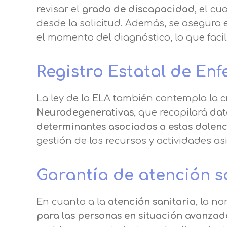
Puede obtener más información 
revisar el
grado de discapacidad
, el c
desde la solicitud. Además, se asegura
Después de aceptar, no volveremo
el momento del diagnóstico, lo que facil
Registro Estatal de E
La ley de la ELA también contempla la 
Neurodegenerativas
, que recopilará
dat
determinantes asociados a estas dolenc
gestión de los recursos y actividades as
Garantía de atención s
En cuanto a la
atención sanitaria
, la n
para las personas en situación avanza