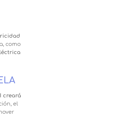
tricidad
da, como
léctrica
 ELA
II creará
ión, el
omover