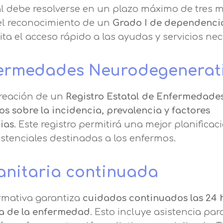
en nuestra
política de cookies.
ual debe resolverse en un plazo máximo de tres 
de nuestros servicios de enseñanza Legitimación
Consentimiento del interesado Destinatarios
 el reconocimiento de un
Grado I de dependenci
s a mostrarle este mensaje.
Mensaje
Encargados del tratamiento para cumplir con las
ita el acceso rápido a las ayudas y servicios nec
finalidades Derechos Acceder, rectificar y suprimir
Seguir navegando
los datos, así como otros derechos, como se explica
Información básica sobre Protección de Datos .
nfermedades Neurodegenerat
en la información adicional
Haz clic aquí
Acepto el tratamiento de mis datos con la finalidad prevista
creación de un
Registro Estatal de Enfermedade
en la información básica.
Información adicional
aquí
os sobre la incidencia, prevalencia y factores
Acepto el tratamiento de mis datos con la finalidad prevista
ias
. Este registro permitirá una mejor planificac
en la información básica
istenciales destinadas a los enfermos.
anitaria continuada
ormativa garantiza
cuidados continuados las 24 
da de la enfermedad
. Esto incluye asistencia par