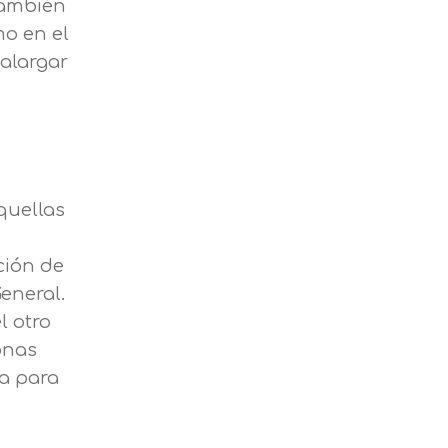
También
mo en el
 alargar
Aquellas
ción de
eneral.
l otro
onas
da para