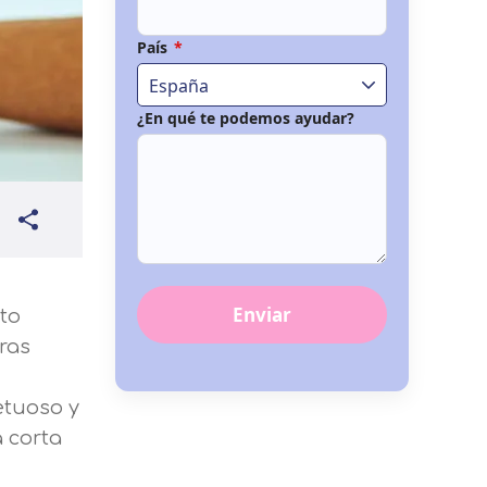
País
*
España
¿En qué te podemos ayudar?
Enviar
to
ras
etuoso y
a corta