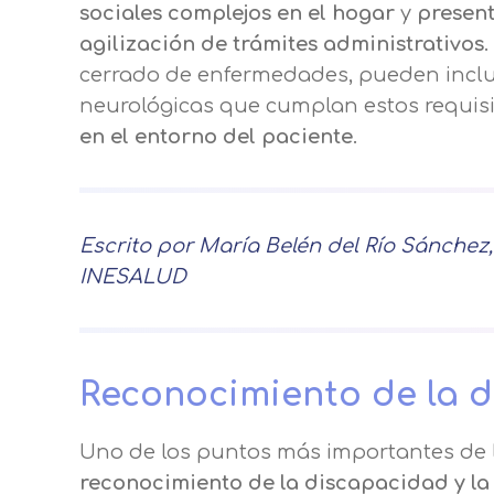
sociales complejos en el hogar
y
present
agilización de trámites administrativos
cerrado de enfermedades, pueden inclu
neurológicas que cumplan estos requis
en el entorno del paciente
.
Escrito por María Belén del Río Sánchez
INESALUD
Centro de prefer
Utilizamos cookies propias y de t
Reconocimiento de la 
análisis de tus hábitos de navega
funcionamiento de las distintas f
Uno de los puntos más importantes de la
reconocimiento de la discapacidad y l