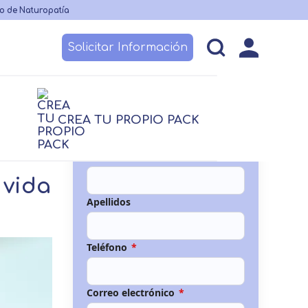
o de Naturopatía
Solicitar Información
esos
Becas y financiación
Claustro
CREA TU PROPIO PACK
logía
logía
Nutrición
Nutrición
Nombre
*
 no sanitario
Logopedia
TCAE
 vida
Apellidos
Teléfono
*
Correo electrónico
*