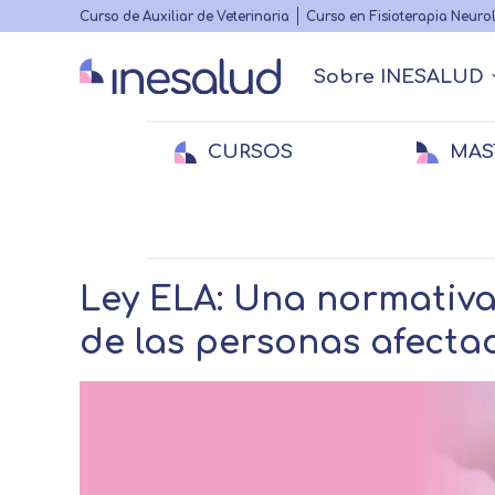
Highlighted
Curso de Auxiliar de Veterinaria
Curso en Fisioterapia Neuro
menu
Sobre INESALUD
Main
navigation
CURSOS
MAS
Quiénes somos
Actualidad Sanitaria
Acreditacione
Webinars
Menu
secundario
Breadcrumb
Home
Actualidad Sanitaria
Noticias s
Medicina
Medicina
E
E
Veterinaria
Veterinaria
Fi
Ley ELA: Una normativa
de las personas afecta