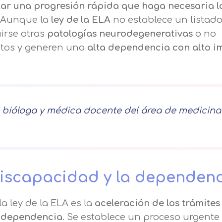
ar una progresión rápida que haga necesaria l
Nombre
. Aunque la
ley de la ELA
no establece un listad
irse otras
patologías neurodegenerativas
o no
Apellidos
itos y generen una
alta dependencia con alto i
Telefono
Solicitar información
, bióloga y médica docente del área de medicina
Mail
Email
encia de privacidad
Nombre
Mensaje
erceros para mejorar nuestros servicios relacionados c
discapacidad y la dependen
Apellido
ción. En caso de que rechace las cookies, no podremo
Información básica sobre Protección de Datos .
uncionalidades de nuestra página web.
Haz clic aquí
 ley de la ELA es la
aceleración de los trámites
Responsable EUROINNOVA BUSINESS SCHOOL,
a dependencia
. Se establece un proceso urgente
Teléfono
País
S.L. Finalidad Información académica y comercial