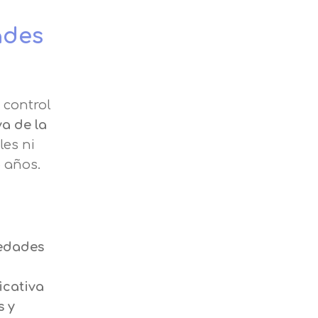
ades
 control
a de la
les ni
5 años.
edades
icativa
s y