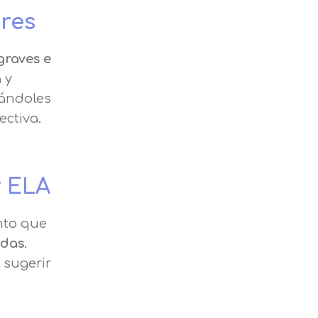
res
graves e
 y
dándoles
ctiva.
y ELA
nto que
adas
.
 sugerir