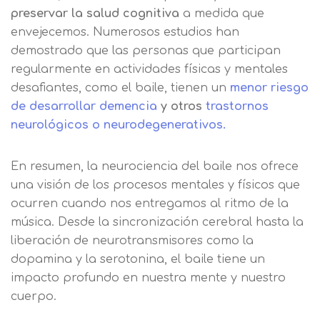
rectificar y suprimir los datos, así
Información básica sobre
preservar la salud cognitiva
a medida que
como otros derechos, como se
Protección de Datos .
Haz clic aquí
Después de aceptar, no volveremos a
envejecemos. Numerosos estudios han
explica en la información adicional
Acepto el tratamiento de mis datos con la
mostrarle este mensaje.
demostrado que las personas que participan
finalidad prevista en la información
básica.
regularmente en actividades físicas y mentales
Información adicional
aquí
Seguir navegando
desafiantes, como el baile, tienen un
menor riesgo
de desarrollar demencia
y otros
trastornos
Acepto el tratamiento de mis datos con la
Leer más
finalidad prevista en la información
neurológicos o neurodegenerativos.
básica
En resumen, la neurociencia del baile nos ofrece
una visión de los procesos mentales y físicos que
ocurren cuando nos entregamos al ritmo de la
música. Desde la sincronización cerebral hasta la
liberación de neurotransmisores como la
dopamina y la serotonina, el baile tiene un
impacto profundo en nuestra mente y nuestro
cuerpo.