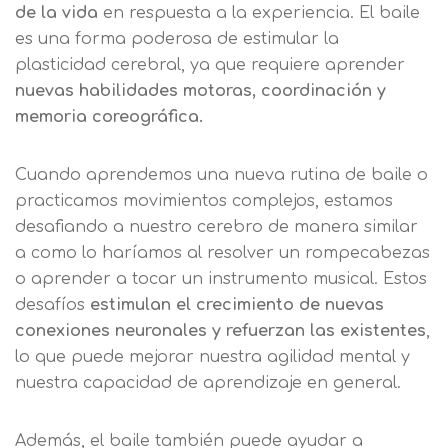
Solicitar
Telefono
de la vida
en respuesta a la experiencia. El baile
es una forma poderosa de estimular la
información
Centro de
plasticidad cerebral, ya que requiere aprender
Email
preferencia de
nuevas habilidades motoras, coordinación y
Mail
memoria coreográfica.
privacidad
Mensaje
Cuando aprendemos una nueva rutina de baile o
Nombre
Utilizamos cookies propias y de terceros
practicamos movimientos complejos, estamos
para mejorar nuestros servicios
Información básica sobre Protección
desafiando a nuestro cerebro de manera similar
relacionados con tus preferencias,
de Datos .
Haz clic aquí
Apellido
a como lo haríamos al resolver un rompecabezas
mediante el análisis de tus hábitos de
Responsable EUROINNOVA
o aprender a tocar un instrumento musical. Estos
navegación. En caso de que rechace las
BUSINESS SCHOOL, S.L. Finalidad
desafíos
estimulan el crecimiento de nuevas
cookies, no podremos asegurarle el
Información académica y comercial
Teléfono
País
correcto funcionamiento de las distintas
conexiones neuronales y refuerzan las existentes
,
de nuestros servicios de enseñanza
funcionalidades de nuestra página web.
Legitimación Consentimiento del
lo que puede mejorar nuestra agilidad mental y
interesado Destinatarios Encargados
nuestra capacidad de aprendizaje en general.
Mensaje
del tratamiento para cumplir con las
Puede obtener más información en
finalidades Derechos Acceder,
nuestra
política de cookies.
Además, el baile también puede ayudar a