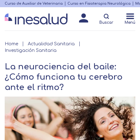
Skip
Curso de Auxiliar de Veterinaria
Curso en Fisioterapia Neurológica
Ma
Menú
to
Matricularme
destacado
main
Buscar
Menú
content
Breadcrumb
Home
Actualidad Sanitaria
Investigación Sanitaria
La neurociencia del baile:
¿Cómo funciona tu cerebro
ante el ritmo?