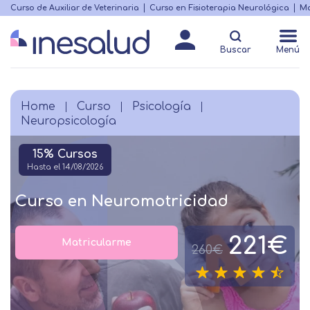
Skip
Curso de Auxiliar de Veterinaria
Curso en Fisioterapia Neurológica
Ma
Menú
to
Matricularme
destacado
main
Buscar
Menú
content
Home
Curso
Psicología
Breadcrumb
Neuropsicología
15% Cursos
Hasta el 14/08/2026
Curso en Neuromotricidad
221€
Matricularme
260€