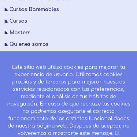
Cursos Baremables
Cursos
Masters
Quienes somos
FAQs
Este sitio web utiliza cookies para mejorar tu
Blog
experiencia de usuario. Utilizamos cookies
Mapa del sitio
propias y de terceros para mejorar nuestros
servicios relacionados con tus preferencias,
Desistir contrato aquí
mediante el análisis de tus hábitos de
navegación. En caso de que rechaze las cookies
no podremos asegurarle el correcto
funcionamiento de las distintas funcionalidades
CONTACTO
de nuestra página web. Despues de aceptar, no
Camino de la Torrecilla N.º 30 EDIFICIO EDUCA
volveremos a mostrarte este mensaje. El
EDTECH, C.P. 18.200, Maracena (Granada)