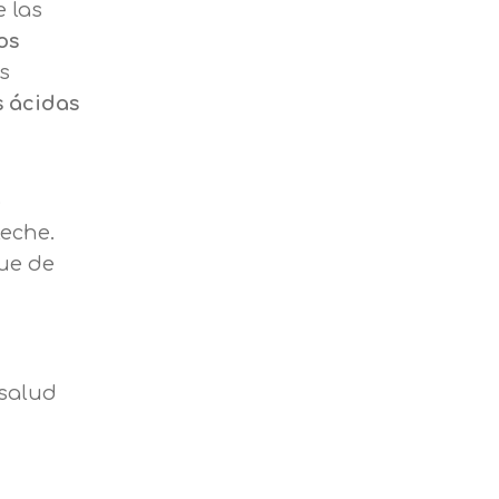
 las
os
s
s ácidas
o
leche.
ue de
 salud