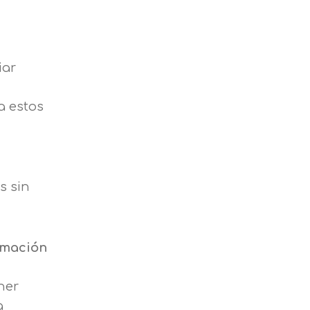
iar
a estos
s sin
lamación
ner
a