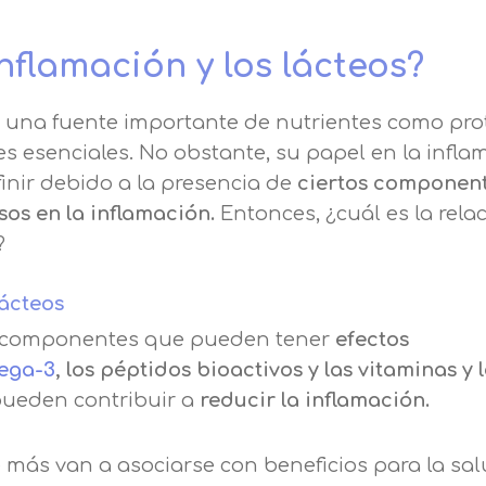
Nombre
inflamación y los lácteos?
Apellidos
 una fuente importante de nutrientes como pro
les esenciales. No obstante, su papel en la infl
Telefono
Solicitar información
inir debido a la presencia de
ciertos component
sos en la inflamación.
Entonces, ¿cuál es la rela
?
Mail
Email
lácteos
encia de privacidad
Nombre
Mensaje
os componentes que pueden tener
efectos
ega-3
, los péptidos bioactivos y las vitaminas y 
erceros para mejorar nuestros servicios relacionados c
 pueden contribuir a
reducir la inflamación.
Apellido
ción. En caso de que rechace las cookies, no podremo
Información básica sobre Protección de Datos .
uncionalidades de nuestra página web.
Haz clic aquí
Responsable EUROINNOVA BUSINESS SCHOOL,
 más van a asociarse con beneficios para la sa
Teléfono
País
S.L. Finalidad Información académica y comercial