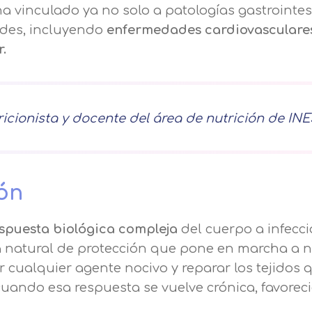
a vinculado ya no solo a patologías gastrointes
ades, incluyendo
enfermedades cardiovasculare
er.
ricionista y docente del área de nutrición de I
ión
spuesta biológica compleja
del cuerpo a infecci
ta natural de protección que pone en marcha a 
 cualquier agente nocivo y reparar los tejidos 
Solicitar información
uando esa respuesta se vuelve crónica, favorec