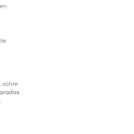
den
 de
, sobre
carados
s.