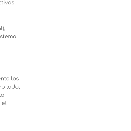
ctivas
l),
istema
Leer más
nta los
ro lado,
la
 el