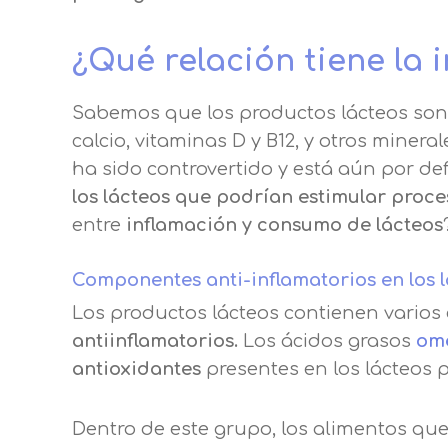
¿Qué relación tiene la 
Sabemos que los productos lácteos son
calcio, vitaminas D y B12, y otros minera
ha sido controvertido y está aún por def
los lácteos que podrían estimular proce
entre
inflamación y consumo de lácteos
Componentes anti-inflamatorios en los 
Centro de prefer
Los productos lácteos contienen vari
antiinflamatorios.
Los ácidos grasos
om
Utilizamos cookies propias y de t
antioxidantes
presentes en los lácteos
análisis de tus hábitos de navega
funcionamiento de las distintas f
Dentro de este grupo, los alimentos que