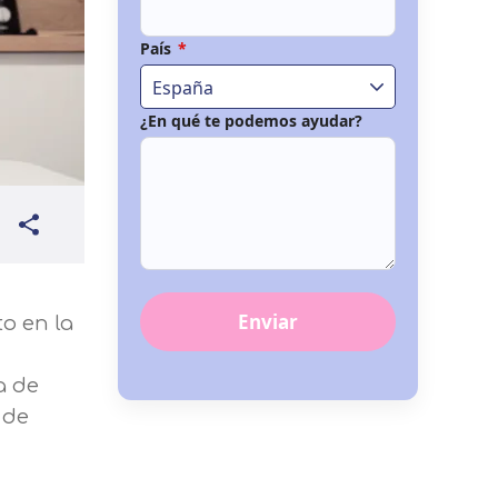
País
*
España
¿En qué te podemos ayudar?
Enviar
o en la
a de
 de