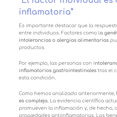
“El factor individual es
inflamatoria”
Es importante destacar que la respuest
entre individuos. Factores como l
a genét
intolerancias o alergias alimentarias
pue
productos.
Por ejemplo, las personas con
intoleranc
inflamatorios gastrointestinales
tras el 
esta condición.
Como hemos analizado anteriormente,
es compleja
. La evidencia científica ac
promueven la inflamación y, de hecho, 
propiedades antiinflamatorias. Los benef