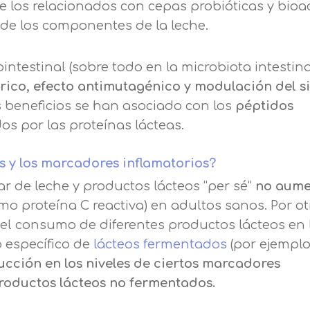
en nuestra
política de cookies.
e los relacionados con cepas probióticas y bioa
de nuestros servicios de enseñanza Legitimación
 de los componentes de la leche.
Consentimiento del interesado Destinatarios
s a mostrarle este mensaje.
Mensaje
Encargados del tratamiento para cumplir con las
finalidades Derechos Acceder, rectificar y suprimir
intestinal (sobre todo en la microbiota intestina
Seguir navegando
los datos, así como otros derechos, como se explica
sérico, efecto antimutagénico y modulación del s
Información básica sobre Protección de Datos .
en la información adicional
beneficios se han asociado con los
péptidos
Haz clic aquí
Acepto el tratamiento de mis datos con la finalidad prevista
dos por las proteínas lácteas.
en la información básica.
Información adicional
aquí
os y los marcadores inflamatorios?
Acepto el tratamiento de mis datos con la finalidad prevista
en la información básica
 de leche y productos lácteos “per sé”
no aume
mo proteína C reactiva) en adultos sanos. Por ot
r el consumo de diferentes productos lácteos en 
 específico de
lácteos fermentados
(por ejemplo
ucción en los niveles de ciertos marcadores
productos lácteos no fermentados.