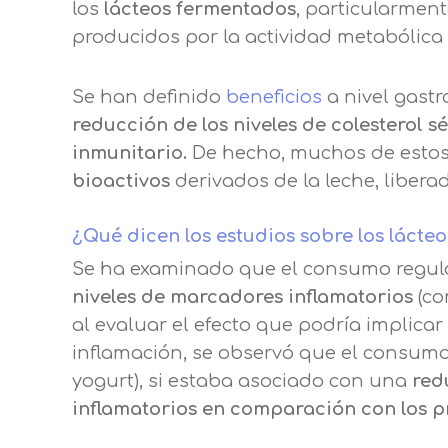
Puede obtener más información 
los
lácteos fermentados
, particularment
producidos por la actividad metabólica
Después de aceptar, no volveremo
Se han definido
beneficios
a nivel gastro
reducción de los niveles de colesterol 
inmunitario.
De hecho, muchos de estos 
bioactivos
derivados de la leche, libera
¿Qué dicen los estudios sobre los lácte
Se ha examinado que el consumo regular
niveles de marcadores inflamatorios
(co
al evaluar el efecto que podría implica
inflamación, se observó que el consumo
yogurt), si estaba asociado con una
red
inflamatorios en comparación con los 