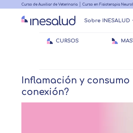
Highlighted
Curso de Auxiliar de Veterinaria
Curso en Fisioterapia Neuro
menu
Sobre INESALUD
Main
navigation
CURSOS
MAS
Quiénes somos
Actualidad Sanitaria
Acreditacione
Webinars
Menu
secundario
Breadcrumb
Home
Actualidad Sanitaria
Investigaci
Medicina
Medicina
E
E
Veterinaria
Veterinaria
Fi
Inflamación y consumo d
conexión?