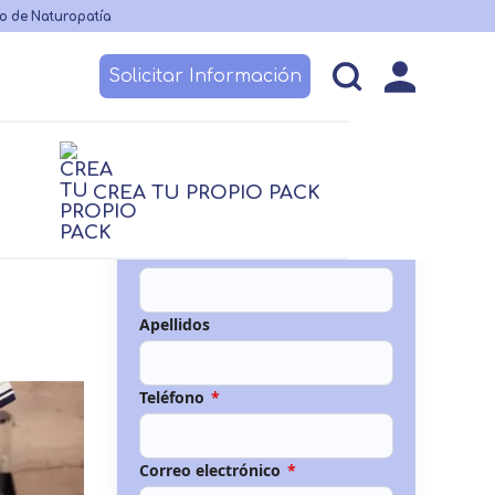
o de Naturopatía
Solicitar Información
esos
Becas y financiación
Claustro
CREA TU PROPIO PACK
logía
logía
Nutrición
Nutrición
Nombre
*
TCAE
Logopedia
 no sanitario
Apellidos
Teléfono
*
Correo electrónico
*