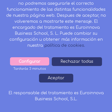
no podremos asegurarle el correcto
Síndrome postvacacional:
funcionamiento de las distintas funcionalidades
de nuestra página web. Despues de aceptar, no
síntomas y cómo afrontar la vuelta
volveremos a mostrarte este mensaje. El
Volver al trabajo después de las vacaciones
encargado del tratamiento es Euroinnova
Business School, S. L. Puede cambiar su
puede provocar
cansancio, apatía,
configuración u obtener más información en
irritabilidad, ansiedad o dificultades par
nuestra
política de cookies.
27/07/2026
Configurar
Withdraw
Rechazar todas
Leer más
consent
Tardarás 3 minutos
Aceptar
Salidas profesionales
Oposiciones
El responsable del tratamiento es Euroinnova
Business School, S.L.
Noticias
Investigación
Solicitar Información