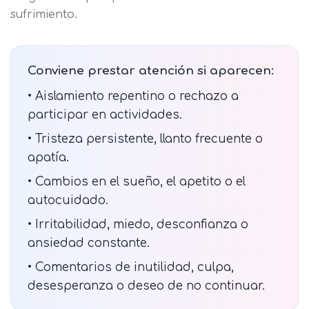
sufrimiento.
Solicitar
Telefono
información
Centro de
Conviene prestar atención si aparecen:
Email
preferencia de
Mail
• Aislamiento repentino o rechazo a
privacidad
participar en actividades.
Mensaje
• Tristeza persistente, llanto frecuente o
Nombre
Utilizamos cookies propias y de terceros
apatía.
para mejorar nuestros servicios
Información básica sobre Protección
• Cambios en el sueño, el apetito o el
relacionados con tus preferencias,
de Datos .
Haz clic aquí
Apellido
autocuidado.
mediante el análisis de tus hábitos de
Responsable EUROINNOVA
navegación. En caso de que rechace las
BUSINESS SCHOOL, S.L. Finalidad
• Irritabilidad, miedo, desconfianza o
cookies, no podremos asegurarle el
Información académica y comercial
Teléfono
País
ansiedad constante.
correcto funcionamiento de las distintas
de nuestros servicios de enseñanza
funcionalidades de nuestra página web.
• Comentarios de inutilidad, culpa,
Legitimación Consentimiento del
interesado Destinatarios Encargados
desesperanza o deseo de no continuar.
Mensaje
del tratamiento para cumplir con las
Puede obtener más información en