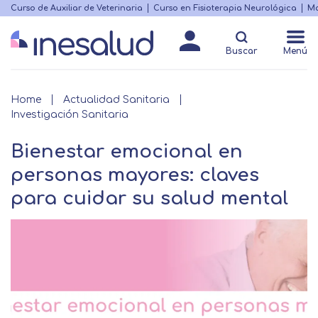
Skip
Curso de Auxiliar de Veterinaria
Curso en Fisioterapia Neurológica
Ma
Menú
to
Matricularme
destacado
main
Buscar
Menú
content
Breadcrumb
Home
Actualidad Sanitaria
Investigación Sanitaria
Bienestar emocional en
personas mayores: claves
para cuidar su salud mental