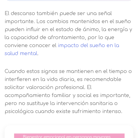
finalidades Derechos Acceder,
nuestra
política de cookies.
rectificar y suprimir los datos, así
Información básica sobre
El descanso también puede ser una señal
como otros derechos, como se
Protección de Datos .
Haz clic aquí
importante. Los cambios mantenidos en el sueño
Después de aceptar, no volveremos a
explica en la información adicional
Acepto el tratamiento de mis datos con la
pueden influir en el estado de ánimo, la energía y
mostrarle este mensaje.
finalidad prevista en la información
básica.
la capacidad de afrontamiento, por lo que
Información adicional
aquí
conviene conocer el
impacto del sueño en la
Seguir navegando
salud mental
.
Acepto el tratamiento de mis datos con la
Leer más
finalidad prevista en la información
básica
Cuando estos signos se mantienen en el tiempo o
interfieren en la vida diaria, es recomendable
solicitar valoración profesional. El
acompañamiento familiar y social es importante,
pero no sustituye la intervención sanitaria o
psicológica cuando existe sufrimiento intenso.