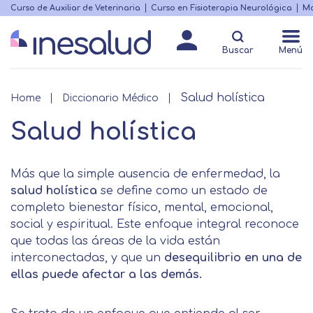
Skip
Curso de Auxiliar de Veterinaria
Curso en Fisioterapia Neurológica
Ma
Menú
to
Matricularme
destacado
main
Buscar
Menú
content
Salud holística
Breadcrumb
Home
Diccionario Médico
Salud holística
Más que la simple ausencia de enfermedad, la
salud holística
se define como un estado de
completo bienestar físico, mental, emocional,
social y espiritual. Este enfoque integral reconoce
que todas las áreas de la vida están
interconectadas, y que un
desequilibrio en una de
ellas puede afectar a las demás.