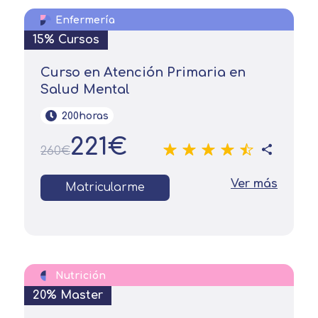
finalidad prevista en la información
básica.
Enfermería
Información adicional
aquí
Seguir navegando
15% Cursos
Acepto el tratamiento de mis datos con la
Leer más
finalidad prevista en la información
Curso en Atención Primaria en
básica
Salud Mental
200horas
221€
260€
Ver más
Matricularme
Nutrición
20% Master