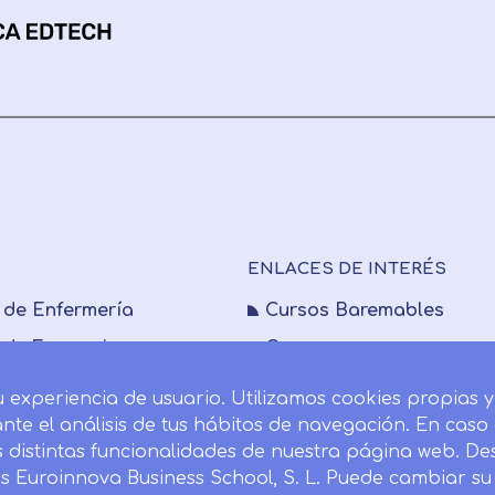
ENLACES DE INTERÉS
 de Enfermería
Cursos Baremables
 de Farmacia
Cursos
 de Fisioterapia
Masters
tu experiencia de usuario. Utilizamos cookies propias 
 de Medicina
Quienes somos
ante el análisis de tus hábitos de navegación. En cas
s distintas funcionalidades de nuestra página web. D
 de Nutrición
FAQs
es Euroinnova Business School, S. L. Puede cambiar s