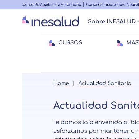
Highlighted
Curso de Auxiliar de Veterinaria
Curso en Fisioterapia Neuro
menu
Sobre INESALUD
Main
navigation
CURSOS
MAS
Quiénes somos
Actualidad Sanitaria
Acreditacione
Webinars
Menu
secundario
Medicina
Medicina
E
E
Veterinaria
Veterinaria
Fi
Breadcrumb
Home
Actualidad Sanitaria
Actualidad Sanit
Te damos la bienvenida al b
esforzamos por mantener a n