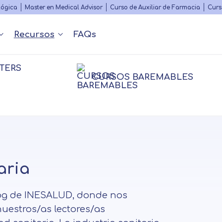
Skip
lógica
Master en Medical Advisor
Curso de Auxiliar de Farmacia
Curs
to
main
Recursos
FAQs
content
TERS
Nuestros contenidos
Diccionario Médico
s
 y Podcast
Rankings
Congr
CURSOS BAREMABLES
Matricularme
Psico
nfermería
nfermería
Farmacia
Farmacia
Psico
Fisioterapia
sioterapia
Logopedia
Personal
aria
log de INESALUD, donde nos
uestros/as lectores/as