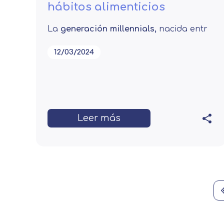
hábitos alimenticios
Centro de prefer
La
generación millennials,
nacida entr
Utilizamos cookies propias y de t
12/03/2024
análisis de tus hábitos de navega
funcionamiento de las distintas f
Puede obtener más información 
Leer más
Después de aceptar, no volveremo