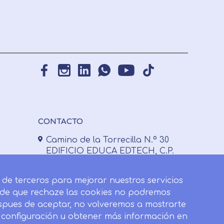
CONTACTO
Camino de la Torrecilla N.º 30
EDIFICIO EDUCA EDTECH, C.P.
18.200, Maracena (Granada)
958 050 746
y de terceros para mejorar nuestros servicios
o de que rechaze las cookies no podremos
Horario de atención al cliente:
espues de aceptar, no volveremos a mostrarte
Lunes a viernes: 9.00h a 20.00h.
u configuración u obtener más información en
Sábados : 10h a 14h.