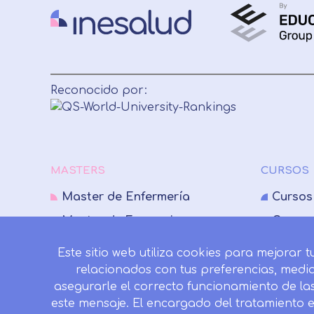
Reconocido por:
MASTERS
CURSOS
Master de Enfermería
Cursos
Master de Farmacia
Cursos
Master de Fisioterapia
Cursos
Este sitio web utiliza cookies para mejorar 
Master de Medicina
Cursos
relacionados con tus preferencias, medi
asegurarle el correcto funcionamiento de la
Master de Nutrición
Cursos
este mensaje. El encargado del tratamiento 