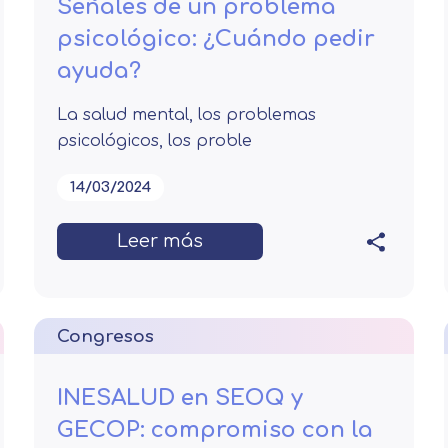
Señales de un problema
psicológico: ¿Cuándo pedir
ayuda?
La salud mental, los problemas
psicológicos, los proble
Solicitar información
14/03/2024
Nombre
Leer más
Apellidos
Congresos
Telefono
Solicitar información
INESALUD en SEOQ y
Mail
Email
GECOP: compromiso con la