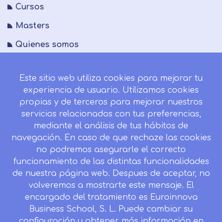
Cursos
Masters
Quienes somos
FAQs
Este sitio web utiliza cookies para mejorar tu
Blog
experiencia de usuario. Utilizamos cookies
Mapa del sitio
propias y de terceros para mejorar nuestros
servicios relacionados con tus preferencias,
Desistir contrato aquí
mediante el análisis de tus hábitos de
navegación. En caso de que rechaze las cookies
no podremos asegurarle el correcto
funcionamiento de las distintas funcionalidades
CONTACTO
de nuestra página web. Despues de aceptar, no
Camino de la Torrecilla N.º 30 EDIFICIO EDUCA
volveremos a mostrarte este mensaje. El
EDTECH, C.P. 18.200, Maracena (Granada)
encargado del tratamiento es Euroinnova
Business School, S. L. Puede cambiar su
958 050 746
configuración u obtener más información en