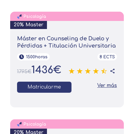
Solicitar
información
Psicología
20% Master
Nombre
Máster en Counseling de Duelo y
Pérdidas + Titulación Universitaria
Apellidos
1500horas
8 ECTS
1436€
1795€
Solicitar
Telefono
información
Centro de
Ver más
Matricularme
Email
preferencia de
Mail
privacidad
Mensaje
Nombre
Psicología
Utilizamos cookies propias y de terceros
20% Master
para mejorar nuestros servicios