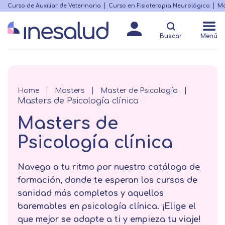
Skip
Curso de Auxiliar de Veterinaria
Curso en Fisioterapia Neurológica
Ma
Menú
to
Matricularme
destacado
main
Buscar
Menú
content
Breadcrumb
Home
Masters
Master de Psicología
Masters de Psicología clínica
Masters de
Psicología clínica
Navega a tu ritmo por nuestro catálogo de
formación, donde te esperan los cursos de
sanidad más completos y aquellos
baremables en psicología clínica. ¡Elige el
que mejor se adapte a ti y empieza tu viaje!