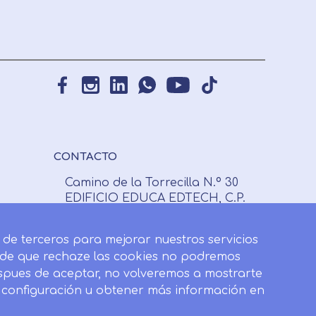
CONTACTO
Camino de la Torrecilla N.º 30
EDIFICIO EDUCA EDTECH, C.P.
18.200, Maracena (Granada)
y de terceros para mejorar nuestros servicios
958 050 746
o de que rechaze las cookies no podremos
Horario de atención al cliente:
espues de aceptar, no volveremos a mostrarte
Lunes a viernes: 9.00h a 20.00h.
u configuración u obtener más información en
Sábados : 10h a 14h.