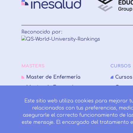
Reconocido por:
MASTERS
CURSOS
Master de Enfermería
Cursos
Master de Farmacia
Cursos
Master de Fisioterapia
Cursos
Este sitio web utiliza cookies para mejorar 
Master de Medicina
Cursos
relacionados con tus preferencias, medi
asegurarle el correcto funcionamiento de la
Master de Nutrición
Cursos
este mensaje. El encargado del tratamiento 
Master de Psicología
Cursos