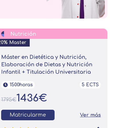
Nutrición
20% Master
Máster en Dietética y Nutrición,
Elaboración de Dietas y Nutrición
Infantil + Titulación Universitaria
1500horas
5 ECTS
1436€
1795€
Matricularme
Ver más
on tus preferencias, mediante el