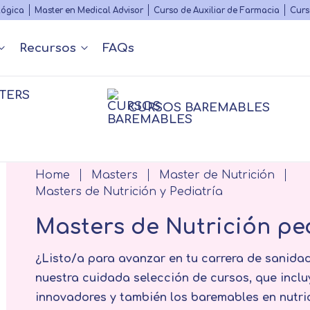
Skip
lógica
Master en Medical Advisor
Curso de Auxiliar de Farmacia
Curs
to
main
Recursos
FAQs
content
TERS
Nuestros contenidos
Diccionario Médico
s
 y Podcast
Rankings
Congr
CURSOS BAREMABLES
Matricularme
nfermería
Farmacia
Psico
nfermería
Farmacia
Psico
Breadcrumb
Home
Masters
Master de Nutrición
Fisioterapia
Personal
sioterapia
Logopedia
Masters de Nutrición y Pediatría
Masters de Nutrición pe
¿Listo/a para avanzar en tu carrera de sanida
nuestra cuidada selección de cursos, que inclu
innovadores y también los baremables en nutric