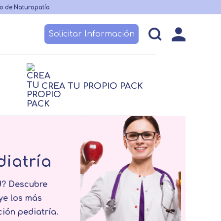
o de Naturopatía
Solicitar Información
esos
Becas y financiación
Claustro
CREA TU PROPIO PACK
logía
Nutrición
logía
Nutrición
Logopedia
 no sanitario
TCAE
diatría
d? Descubre
ye los más
ión pediatría.