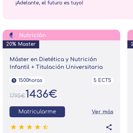
¡Adelante, el futuro es tuyo!
Solicitar información
Nombre
Nutrición
20% Master
Apellidos
Máster en Dietética y Nutrición
Infantil + Titulación Universitaria
Telefono
Solicitar información
1500horas
5 ECTS
1436€
Mail
Email
1795€
encia de privacidad
Matricularme
Ver más
Nombre
Mensaje
erceros para mejorar nuestros servicios relacionados c