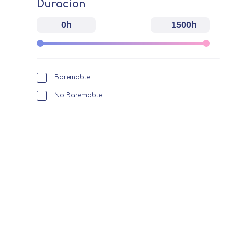
Duracion
0h
1500h
Baremable
No Baremable
Centro de prefer
Utilizamos cookies propias y de t