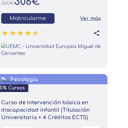
306€
360€
Matricularme
Ver más
Leer más
Psicología
15% Cursos
Curso de Intervención básica en
discapacidad infantil (Titulación
Universitaria + 4 Créditos ECTS)