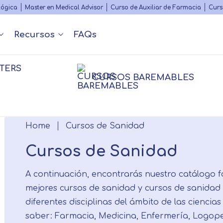
Skip
lógica
Master en Medical Advisor
Curso de Auxiliar de Farmacia
Curs
to
main
Recursos
FAQs
content
TERS
Nuestros contenidos
Diccionario Médico
s
 y Podcast
Rankings
Congr
CURSOS BAREMABLES
Matricularme
Farmacia
Psico
nfermería
nfermería
Farmacia
Psico
Breadcrumb
Home
Cursos de Sanidad
Fisioterapia
Personal
sioterapia
Logopedia
Cursos de Sanidad
A continuación, encontrarás nuestro catálogo f
mejores cursos de sanidad y cursos de sanidad
diferentes disciplinas del ámbito de las ciencias 
saber: Farmacia, Medicina, Enfermería, Logoped