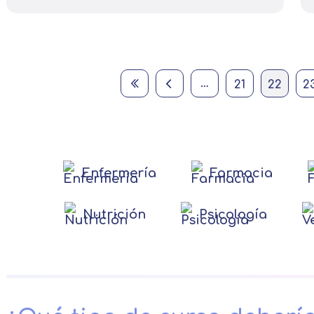
First page
Previous page
Página
Current page
…
21
22
2
Enfermería
Farmacia
Nutrición
Psicología