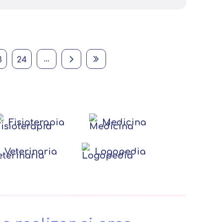
Página
Página
Next page
Last page
…
3
24
Fisioterapia
Medicina
Veterinaria
Logopedia