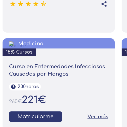
Medicina
15% Cursos
Curso en Enfermedades Infecciosas
Causadas por Hongos
200horas
221€
260€
Solicitar información
Matricularme
Ver más