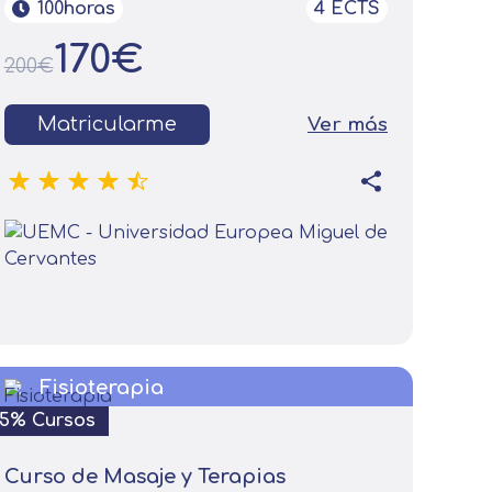
100horas
4 ECTS
170€
200€
Matricularme
Ver más
Fisioterapia
15% Cursos
Curso de Masaje y Terapias