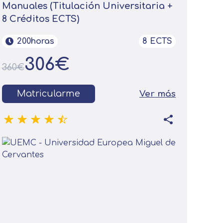
Manuales (Titulación Universitaria +
8 Créditos ECTS)
200horas
8 ECTS
306€
360€
Matricularme
Ver más