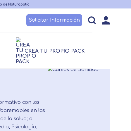
o de Naturopatía
Solicitar Información
esos
Becas y financiación
Claustro
CREA TU PROPIO PACK
logía
Nutrición
logía
Nutrición
 no sanitario
Logopedia
TCAE
ormativo con los
 baremables en las
de la salud; a
ia, Psicología,