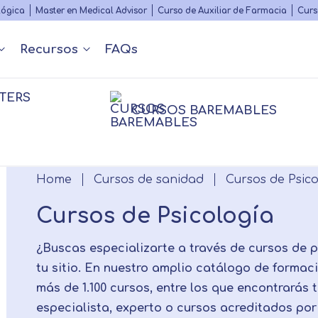
Skip
lógica
Master en Medical Advisor
Curso de Auxiliar de Farmacia
Curs
to
main
Recursos
FAQs
content
TERS
Nuestros contenidos
Diccionario Médico
s
 y Podcast
Rankings
Congr
CURSOS BAREMABLES
Matricularme
nfermería
nfermería
Farmacia
Farmacia
Psico
Psico
Breadcrumb
Home
Cursos de sanidad
Cursos de Psico
Fisioterapia
sioterapia
Logopedia
Personal
Cursos de Psicología
¿Buscas especializarte a través de cursos de p
tu sitio. En nuestro amplio catálogo de formac
más de 1.100 cursos, entre los que encontrarás t
especialista, experto o cursos acreditados por