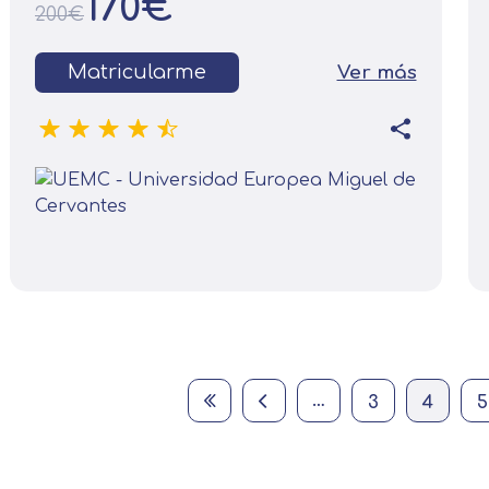
170€
200€
Matricularme
Ver más
First page
Previous page
Página
Current page
…
3
4
5