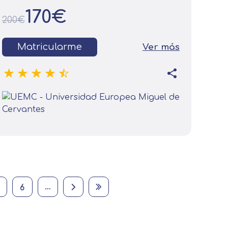
170€
200€
Matricularme
Ver más
Página
Página
Next page
Last page
…
6