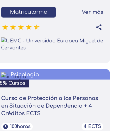
Matricularme
Ver más
Psicología
15% Cursos
Curso de Protección a las Personas
on tus preferencias, mediante el
en Situación de Dependencia + 4
s asegurarle el correcto
Créditos ECTS
100horas
4 ECTS