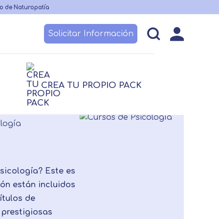
o de Naturopatía
Solicitar Información
esos
Becas y financiación
Claustro
CREA TU PROPIO PACK
logía
logía
Nutrición
Nutrición
logía
Logopedia
TCAE
 no sanitario
sicología? Este es
ión están incluidos
ítulos de
 prestigiosas