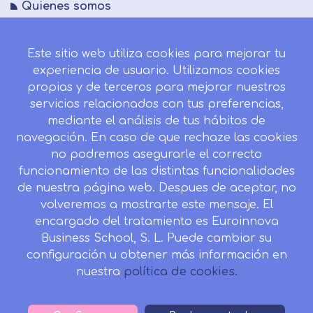
Quienes somos
FAQs
Este sitio web utiliza cookies para mejorar tu
Blog
experiencia de usuario. Utilizamos cookies
Mapa del sitio
propias y de terceros para mejorar nuestros
servicios relacionados con tus preferencias,
Desistir contrato aquí
mediante el análisis de tus hábitos de
navegación. En caso de que rechaze las cookies
no podremos asegurarle el correcto
funcionamiento de las distintas funcionalidades
CONTACTO
de nuestra página web. Despues de aceptar, no
Camino de la Torrecilla N.º 30 EDIFICIO EDUCA
volveremos a mostrarte este mensaje. El
EDTECH, C.P. 18.200, Maracena (Granada)
encargado del tratamiento es Euroinnova
Business School, S. L. Puede cambiar su
958 050 746
configuración u obtener más información en
Horario de atención al cliente:
nuestra
política de cookies.
Lunes a viernes: 9.00h a 20.00h.
Sábados : 10h a 14h.