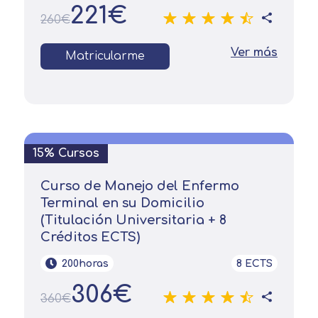
mostrarle este mensaje.
finalidad prevista en la información
221€
básica.
260€
Información adicional
aquí
Seguir navegando
Ver más
Matricularme
Acepto el tratamiento de mis datos con la
Leer más
finalidad prevista en la información
básica
15% Cursos
Curso de Manejo del Enfermo
Terminal en su Domicilio
(Titulación Universitaria + 8
Créditos ECTS)
200horas
8 ECTS
306€
360€