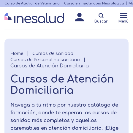
Skip
Curso de Auxiliar de Veterinaria
Curso en Fisioterapia Neurológica
Ma
Menú
to
Matricularme
destacado
main
Buscar
Menú
content
Breadcrumb
Home
Cursos de sanidad
Cursos de Personal no sanitario
Cursos de Atención Domiciliaria
Cursos de Atención
Domiciliaria
Navega a tu ritmo por nuestro catálogo de
formación, donde te esperan los cursos de
sanidad más completos y aquellos
baremables en atención domiciliaria. ¡Elige