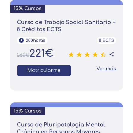
15% Cursos
Curso de Trabajo Social Sanitario +
8 Créditos ECTS
200horas
8 ECTS
Solicitar
221€
información
260€
Ver más
Matricularme
Nombre
Apellidos
15% Cursos
Solicitar
Telefono
Curso de Pluripatología Mental
información
Centro de
Crónica en Personas Mayores.