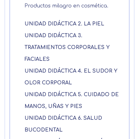
Productos milagro en cosmética.
Apellidos
UNIDAD DIDÁCTICA 2. LA PIEL
Solicitar
Telefono
UNIDAD DIDÁCTICA 3.
información
TRATAMIENTOS CORPORALES Y
Centro de
Email
FACIALES
preferencia de
Mail
privacidad
UNIDAD DIDÁCTICA 4. EL SUDOR Y
Mensaje
OLOR CORPORAL
Nombre
Utilizamos cookies propias y de terceros
UNIDAD DIDÁCTICA 5. CUIDADO DE
para mejorar nuestros servicios
Información básica sobre Protección
relacionados con tus preferencias,
de Datos .
Haz clic aquí
MANOS, UÑAS Y PIES
Apellido
mediante el análisis de tus hábitos de
Responsable EUROINNOVA
UNIDAD DIDÁCTICA 6. SALUD
navegación. En caso de que rechace las
BUSINESS SCHOOL, S.L. Finalidad
cookies, no podremos asegurarle el
Información académica y comercial
BUCODENTAL
Teléfono
País
correcto funcionamiento de las distintas
de nuestros servicios de enseñanza