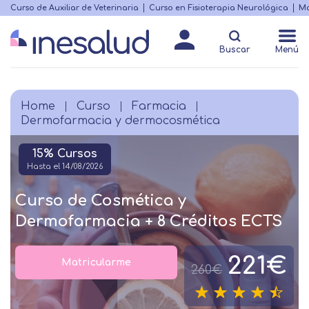
Skip
Curso de Auxiliar de Veterinaria
Curso en Fisioterapia Neurológica
Ma
Menú
to
Matricularme
destacado
main
Buscar
Menú
content
Home
Curso
Farmacia
Breadcrumb
Dermofarmacia y dermocosmética
15% Cursos
Hasta el 14/08/2026
Curso de Cosmética y
Dermofarmacia + 8 Créditos ECTS
221€
Matricularme
260€