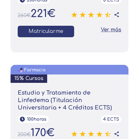
200horas
8 ECTS
221€
260€
Ver más
Matricularme
Solicitar
Farmacia
información
15% Cursos
Nombre
Estudio y Tratamiento de
Linfedema (Titulación
Universitaria + 4 Créditos ECTS)
Apellidos
100horas
4 ECTS
170€
200€
Solicitar
Telefono