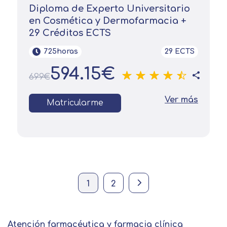
Diploma de Experto Universitario
en Cosmética y Dermofarmacia +
29 Créditos ECTS
725horas
29 ECTS
594.15€
699€
Ver más
Matricularme
Current page
Página
Next page
1
2
Atención farmacéutica y farmacia clínica