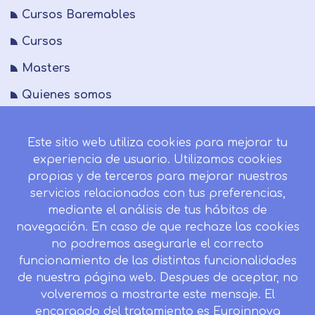
Cursos Baremables
Cursos
Masters
Quienes somos
FAQs
Este sitio web utiliza cookies para mejorar tu
Blog
experiencia de usuario. Utilizamos cookies
Mapa del sitio
propias y de terceros para mejorar nuestros
servicios relacionados con tus preferencias,
Desistir contrato aquí
mediante el análisis de tus hábitos de
navegación. En caso de que rechaze las cookies
no podremos asegurarle el correcto
funcionamiento de las distintas funcionalidades
CONTACTO
de nuestra página web. Despues de aceptar, no
Camino de la Torrecilla N.º 30 EDIFICIO EDUCA
volveremos a mostrarte este mensaje. El
EDTECH, C.P. 18.200, Maracena (Granada)
encargado del tratamiento es Euroinnova