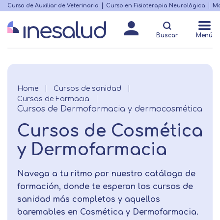
Skip
Curso de Auxiliar de Veterinaria
Curso en Fisioterapia Neurológica
Ma
Menú
to
Matricularme
destacado
main
Buscar
Menú
content
Breadcrumb
Home
Cursos de sanidad
Cursos de Farmacia
Cursos de Dermofarmacia y dermocosmética
Cursos de Cosmética
y Dermofarmacia
Navega a tu ritmo por nuestro catálogo de
formación, donde te esperan los cursos de
sanidad más completos y aquellos
baremables en Cosmética y Dermofarmacia.