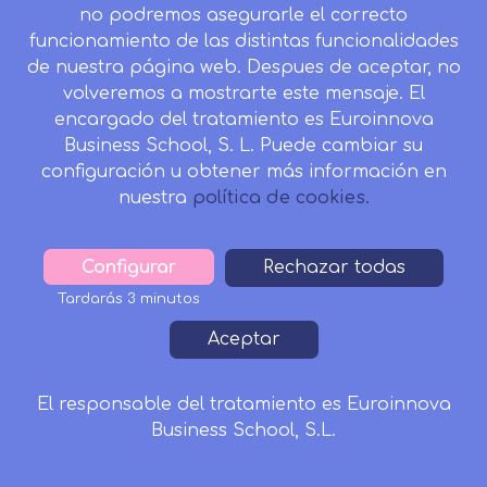
no podremos asegurarle el correcto
MASTERS
funcionamiento de las distintas funcionalidades
de nuestra página web. Despues de aceptar, no
Master de Enfermería
volveremos a mostrarte este mensaje. El
encargado del tratamiento es Euroinnova
Master de Farmacia
Business School, S. L. Puede cambiar su
Master de Fisioterapia
configuración u obtener más información en
nuestra
política de cookies.
Master de Medicina
Master de Nutrición
Configurar
Withdraw
Rechazar todas
consent
Master de Psicología
Tardarás 3 minutos
Master de Veterinaria
Aceptar
Master de Logopedia
El responsable del tratamiento es Euroinnova
Master de TCAE
Business School, S.L.
Solicitar Información
CURSOS