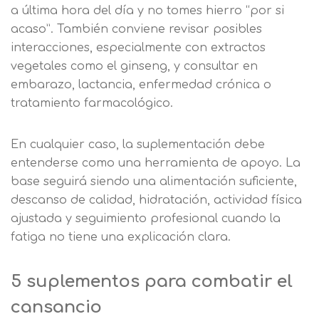
a última hora del día y no tomes hierro “por si
Solicitar
Telefono
acaso”. También conviene revisar posibles
interacciones, especialmente con extractos
información
Centro de
vegetales como el ginseng, y consultar en
Email
preferencia de
embarazo, lactancia, enfermedad crónica o
Mail
tratamiento farmacológico.
privacidad
Mensaje
En cualquier caso, la suplementación debe
Nombre
Utilizamos cookies propias y de terceros
entenderse como una herramienta de apoyo. La
para mejorar nuestros servicios
Información básica sobre Protección
base seguirá siendo una alimentación suficiente,
relacionados con tus preferencias,
de Datos .
Haz clic aquí
Apellido
descanso de calidad, hidratación, actividad física
mediante el análisis de tus hábitos de
Responsable EUROINNOVA
ajustada y seguimiento profesional cuando la
navegación. En caso de que rechace las
BUSINESS SCHOOL, S.L. Finalidad
fatiga no tiene una explicación clara.
cookies, no podremos asegurarle el
Información académica y comercial
Teléfono
País
correcto funcionamiento de las distintas
de nuestros servicios de enseñanza
funcionalidades de nuestra página web.
Legitimación Consentimiento del
5 suplementos para combatir el
interesado Destinatarios Encargados
Mensaje
cansancio
del tratamiento para cumplir con las
Puede obtener más información en