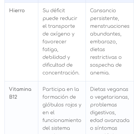
Hierro
Su déficit
Cansancio
puede reducir
persistente,
el transporte
menstruaciones
de oxígeno y
abundantes,
favorecer
embarazo,
fatiga,
dietas
debilidad y
restrictivas o
dificultad de
sospecha de
concentración.
anemia.
Vitamina
Participa en la
Dietas veganas
B12
formación de
o vegetarianas,
glóbulos rojos y
problemas
en el
digestivos,
funcionamiento
edad avanzada
del sistema
o síntomas