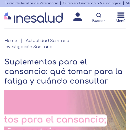
Skip
Curso de Auxiliar de Veterinaria
Curso en Fisioterapia Neurológica
Ma
Menú
to
Matricularme
destacado
main
Buscar
Menú
content
Breadcrumb
Home
Actualidad Sanitaria
Investigación Sanitaria
Suplementos para el
cansancio: qué tomar para la
fatiga y cuándo consultar