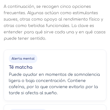
finalidades Derechos Acceder,
nuestra
política de cookies.
A continuación, se recogen cinco opciones
rectificar y suprimir los datos, así
Información básica sobre
frecuentes. Algunas actúan como estimulantes
como otros derechos, como se
Protección de Datos .
Haz clic aquí
Después de aceptar, no volveremos a
suaves, otras como apoyo al rendimiento físico y
explica en la información adicional
Acepto el tratamiento de mis datos con la
mostrarle este mensaje.
finalidad prevista en la información
otras como bebidas funcionales. La clave es
básica.
entender para qué sirve cada una y en qué casos
Información adicional
aquí
Seguir navegando
puede tener sentido.
Acepto el tratamiento de mis datos con la
Leer más
finalidad prevista en la información
básica
Alerta mental
Té matcha
Puede ayudar en momentos de somnolencia
ligera o baja concentración. Contiene
cafeína, por lo que conviene evitarlo por la
tarde si afecta al sueño.