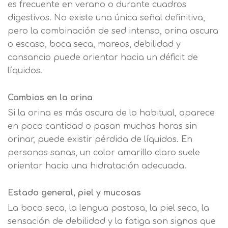
es frecuente en verano o durante cuadros
finalidades Derechos Acceder,
nuestra
política de cookies.
digestivos. No existe una única señal definitiva,
rectificar y suprimir los datos, así
Información básica sobre
como otros derechos, como se
pero la combinación de sed intensa, orina oscura
Protección de Datos .
Haz clic aquí
Después de aceptar, no volveremos a
explica en la información adicional
Acepto el tratamiento de mis datos con la
o escasa, boca seca, mareos, debilidad y
mostrarle este mensaje.
finalidad prevista en la información
cansancio puede orientar hacia un déficit de
básica.
líquidos.
Información adicional
aquí
Seguir navegando
Acepto el tratamiento de mis datos con la
Leer más
Cambios en la orina
finalidad prevista en la información
básica
Si la orina es más oscura de lo habitual, aparece
en poca cantidad o pasan muchas horas sin
orinar, puede existir pérdida de líquidos. En
personas sanas, un color amarillo claro suele
orientar hacia una hidratación adecuada.
Estado general, piel y mucosas
La boca seca, la lengua pastosa, la piel seca, la
sensación de debilidad y la fatiga son signos que