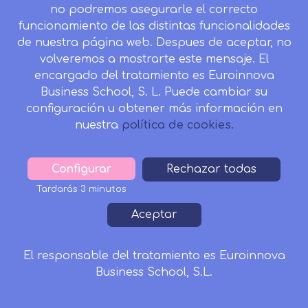
no podremos asegurarle el correcto
funcionamiento de las distintas funcionalidades
Ver Certificación en Soporte Vital
de nuestra página web. Despues de aceptar, no
Básico y Avanzado
volveremos a mostrarte este mensaje. El
encargado del tratamiento es Euroinnova
Business School, S. L. Puede cambiar su
configuración u obtener más información en
Bibliografía
nuestra
política de cookies.
MedlinePlus. Deshidratación.
Configurar
Withdraw
Rechazar todas
Mayo Clinic. Deshidratación: síntomas y
consent
causas.
Tardarás 3 minutos
Mayo Clinic. Deshidratación: diagnóstico y
Aceptar
tratamiento.
Sanitas. Cómo reconocer los síntomas de la
El responsable del tratamiento es Euroinnova
deshidratación en adultos mayores.
Business School, S.L.
Solicitar Información