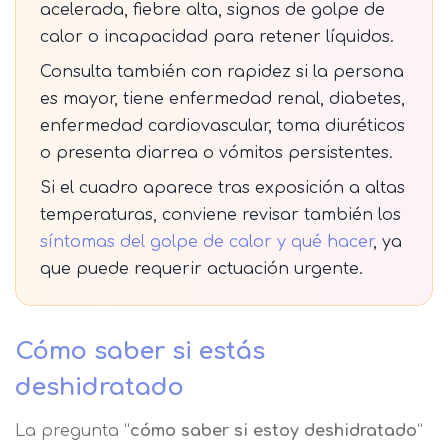
acelerada, fiebre alta, signos de golpe de
Solicitar
Telefono
calor o incapacidad para retener líquidos.
Consulta también con rapidez si la persona
información
Centro de
es mayor, tiene enfermedad renal, diabetes,
Email
preferencia de
enfermedad cardiovascular, toma diuréticos
Mail
o presenta diarrea o vómitos persistentes.
privacidad
Mensaje
Si el cuadro aparece tras exposición a altas
Nombre
temperaturas, conviene revisar también los
Utilizamos cookies propias y de terceros
para mejorar nuestros servicios
síntomas del golpe de calor y qué hacer
, ya
Información básica sobre Protección
relacionados con tus preferencias,
de Datos .
Haz clic aquí
que puede requerir actuación urgente.
Apellido
mediante el análisis de tus hábitos de
Responsable EUROINNOVA
navegación. En caso de que rechace las
BUSINESS SCHOOL, S.L. Finalidad
cookies, no podremos asegurarle el
Información académica y comercial
Cómo saber si estás
Teléfono
País
correcto funcionamiento de las distintas
de nuestros servicios de enseñanza
deshidratado
funcionalidades de nuestra página web.
Legitimación Consentimiento del
interesado Destinatarios Encargados
Mensaje
La pregunta “
cómo saber si estoy deshidratado
”
del tratamiento para cumplir con las
Puede obtener más información en