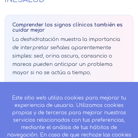
Comprender los signos clínicos también es
cuidar mejor
La deshidratación muestra la importancia
de interpretar señales aparentemente
simples: sed, orina oscura, cansancio o
mareos pueden anticipar un problema
mayor si no se actúa a tiempo.
Si quieres profundizar en la actuación ante
Este sitio web utiliza cookies para mejorar tu
situaciones urgentes, la valoración inicial y
experiencia de usuario. Utilizamos cookies
la respuesta sanitaria ante signos de
propias y de terceros para mejorar nuestros
alarma, puedes consultar la
Certificación en
servicios relacionados con tus preferencias,
Soporte Vital Básico y Avanzado
de
mediante el análisis de tus hábitos de
INESALUD.
navegación. En caso de que rechaze las cookies