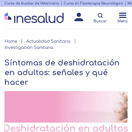
Skip
Curso de Auxiliar de Veterinaria
Curso en Fisioterapia Neurológica
Ma
Menú
to
Matricularme
destacado
main
Buscar
Menú
content
Breadcrumb
Home
Actualidad Sanitaria
Investigación Sanitaria
Síntomas de deshidratación
en adultos: señales y qué
hacer