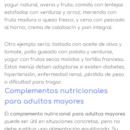
yogur natural, avena y fruta; comida con lentejas
estofadas con verduras y arroz; merienda con
fruta madura o queso fresco; y cena con pescado
al horno, crema de calabacín y pan integral.
Otro ejemplo sería: tostada con aceite de oliva y
tomate, pollo guisado con patata y verduras,
yogur con frutos secos molidos y tortilla francesa.
Estos menús deben adaptarse si existen diabetes,
Solicitar
hipertensión, enfermedad renal, pérdida de peso
información
o dificultad para tragar.
Complementos nutricionales
Nombre
para adultos mayores
El
complemento nutricional para adultos mayores
Apellidos
puede ser útil en situaciones concretas, pero no
debe sustituir una alimentación equilibrada. Su