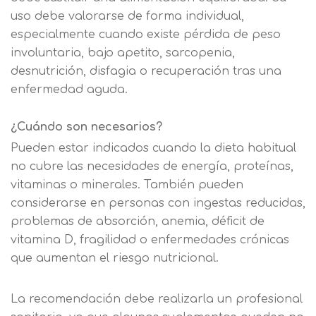
uso debe valorarse de forma individual,
Solicitar
Telefono
especialmente cuando existe pérdida de peso
información
involuntaria, bajo apetito, sarcopenia,
Centro de
desnutrición, disfagia o recuperación tras una
Email
preferencia de
enfermedad aguda.
Mail
privacidad
Mensaje
¿Cuándo son necesarios?
Nombre
Pueden estar indicados cuando la dieta habitual
Utilizamos cookies propias y de terceros
no cubre las necesidades de energía, proteínas,
para mejorar nuestros servicios
Información básica sobre Protección
vitaminas o minerales. También pueden
relacionados con tus preferencias,
de Datos .
Haz clic aquí
Apellido
considerarse en personas con ingestas reducidas,
mediante el análisis de tus hábitos de
Responsable EUROINNOVA
problemas de absorción, anemia, déficit de
navegación. En caso de que rechace las
BUSINESS SCHOOL, S.L. Finalidad
cookies, no podremos asegurarle el
Información académica y comercial
vitamina D, fragilidad o enfermedades crónicas
Teléfono
País
correcto funcionamiento de las distintas
de nuestros servicios de enseñanza
que aumentan el riesgo nutricional.
funcionalidades de nuestra página web.
Legitimación Consentimiento del
interesado Destinatarios Encargados
Mensaje
La recomendación debe realizarla un profesional
del tratamiento para cumplir con las
Puede obtener más información en