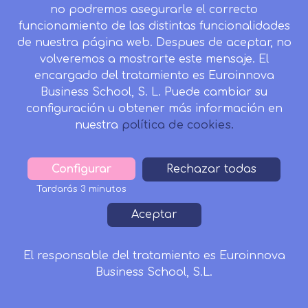
no podremos asegurarle el correcto
funcionamiento de las distintas funcionalidades
de nuestra página web. Despues de aceptar, no
volveremos a mostrarte este mensaje. El
encargado del tratamiento es Euroinnova
Business School, S. L. Puede cambiar su
configuración u obtener más información en
nuestra
política de cookies.
Configurar
Withdraw
Rechazar todas
consent
MASTERS
Tardarás 3 minutos
Master de Enfermería
Aceptar
Master de Farmacia
El responsable del tratamiento es Euroinnova
Master de Fisioterapia
Business School, S.L.
Master de Medicina
Solicitar Información