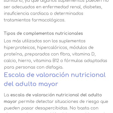
sanitario, ya que algunos suplementos pueden no
finalidades Derechos Acceder,
nuestra
política de cookies.
ser adecuados en enfermedad renal, diabetes,
rectificar y suprimir los datos, así
Información básica sobre
insuficiencia cardiaca o determinados
como otros derechos, como se
Protección de Datos .
Haz clic aquí
Después de aceptar, no volveremos a
tratamientos farmacológicos.
explica en la información adicional
Acepto el tratamiento de mis datos con la
mostrarle este mensaje.
finalidad prevista en la información
básica.
Tipos de complementos nutricionales
Información adicional
aquí
Seguir navegando
Los más utilizados son los suplementos
Acepto el tratamiento de mis datos con la
Leer más
hiperproteicos, hipercalóricos, módulos de
finalidad prevista en la información
proteína, preparados con fibra, vitamina D,
básica
calcio, hierro, vitamina B12 o fórmulas adaptadas
para personas con disfagia.
Escala de valoración nutricional
del adulto mayor
La
escala de valoración nutricional del adulto
mayor
permite detectar situaciones de riesgo que
pueden pasar desapercibidas. No basta con