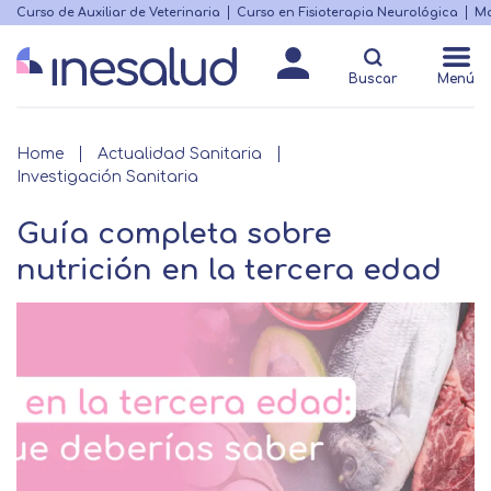
Skip
Curso de Auxiliar de Veterinaria
Curso en Fisioterapia Neurológica
Ma
Menú
to
Matricularme
destacado
main
Buscar
Menú
content
Breadcrumb
Home
Actualidad Sanitaria
Investigación Sanitaria
Guía completa sobre
nutrición en la tercera edad