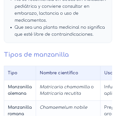
pediátrica y conviene consultar en
embarazo, lactancia o uso de
medicamentos.
Que sea una planta medicinal no significa
que esté libre de contraindicaciones.
Tipos de manzanilla
Tipo
Nombre científico
Uso h
Manzanilla
Matricaria chamomilla
o
Infus
alemana
Matricaria recutita
aplic
Manzanilla
Chamaemelum nobile
Prepa
romana
aroma