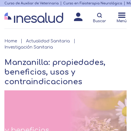
Skip
Curso de Auxiliar de Veterinaria
Curso en Fisioterapia Neurológica
Ma
Menú
to
Matricularme
destacado
main
Buscar
Menú
content
Breadcrumb
Home
Actualidad Sanitaria
Investigación Sanitaria
Manzanilla: propiedades,
beneficios, usos y
contraindicaciones