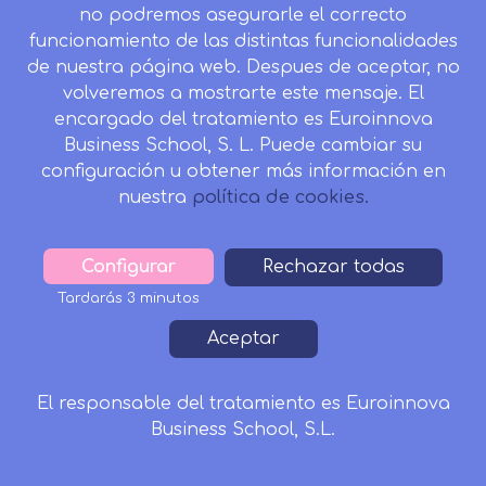
no podremos asegurarle el correcto
Salidas profesionales
Oposiciones
funcionamiento de las distintas funcionalidades
de nuestra página web. Despues de aceptar, no
Noticias
Investigación
volveremos a mostrarte este mensaje. El
encargado del tratamiento es Euroinnova
Business School, S. L. Puede cambiar su
configuración u obtener más información en
nuestra
política de cookies.
Configurar
Withdraw
Rechazar todas
consent
Tardarás 3 minutos
Aceptar
El responsable del tratamiento es Euroinnova
Business School, S.L.
Solicitar Información
Reconocido por: