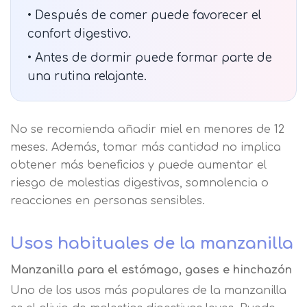
• Después de comer puede favorecer el
Solicitar
Telefono
confort digestivo.
información
Centro de
• Antes de dormir puede formar parte de
Email
una rutina relajante.
preferencia de
Mail
privacidad
Mensaje
No se recomienda añadir miel en menores de 12
Nombre
meses. Además, tomar más cantidad no implica
Utilizamos cookies propias y de terceros
obtener más beneficios y puede aumentar el
para mejorar nuestros servicios
Información básica sobre Protección
relacionados con tus preferencias,
de Datos .
Haz clic aquí
riesgo de molestias digestivas, somnolencia o
Apellido
mediante el análisis de tus hábitos de
Responsable EUROINNOVA
reacciones en personas sensibles.
navegación. En caso de que rechace las
BUSINESS SCHOOL, S.L. Finalidad
cookies, no podremos asegurarle el
Información académica y comercial
Teléfono
País
Usos habituales de la manzanilla
correcto funcionamiento de las distintas
de nuestros servicios de enseñanza
funcionalidades de nuestra página web.
Legitimación Consentimiento del
Manzanilla para el estómago, gases e hinchazón
interesado Destinatarios Encargados
Mensaje
Uno de los usos más populares de la manzanilla
del tratamiento para cumplir con las
Puede obtener más información en