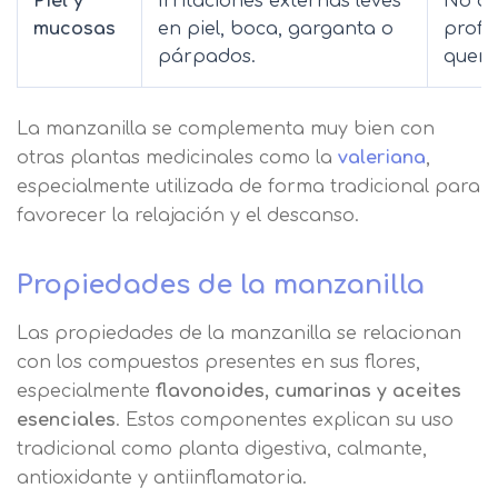
Piel y
Irritaciones externas leves
No ap
mucosas
en piel, boca, garganta o
profu
párpados.
quema
La manzanilla se complementa muy bien con
otras plantas medicinales como la
valeriana
,
especialmente utilizada de forma tradicional para
favorecer la relajación y el descanso.
Propiedades de la manzanilla
Las propiedades de la manzanilla se relacionan
con los compuestos presentes en sus flores,
especialmente
flavonoides, cumarinas y aceites
esenciales
. Estos componentes explican su uso
tradicional como planta digestiva, calmante,
antioxidante y antiinflamatoria.