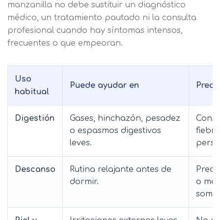
manzanilla no debe sustituir un diagnóstico
médico, un tratamiento pautado ni la consulta
profesional cuando hay síntomas intensos,
frecuentes o que empeoran.
Uso
Puede ayudar en
Preca
habitual
Digestión
Gases, hinchazón, pesadez
Consul
o espasmos digestivos
fiebre
leves.
persis
Descanso
Rutina relajante antes de
Preca
dormir.
o med
somno