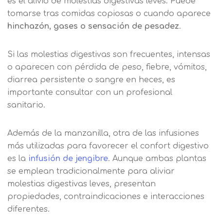
es el alivio de molestias digestivas leves. Puede
finalidades Derechos Acceder,
nuestra
política de cookies.
tomarse tras comidas copiosas o cuando aparece
rectificar y suprimir los datos, así
Información básica sobre
hinchazón, gases o sensación de pesadez
.
como otros derechos, como se
Protección de Datos .
Haz clic aquí
Después de aceptar, no volveremos a
explica en la información adicional
Acepto el tratamiento de mis datos con la
mostrarle este mensaje.
finalidad prevista en la información
Si las molestias digestivas son frecuentes, intensas
básica.
o aparecen con pérdida de peso, fiebre, vómitos,
Información adicional
aquí
Seguir navegando
diarrea persistente o sangre en heces, es
Acepto el tratamiento de mis datos con la
Leer más
importante consultar con un profesional
finalidad prevista en la información
sanitario.
básica
Además de la manzanilla, otra de las infusiones
más utilizadas para favorecer el confort digestivo
es la
infusión de jengibre
. Aunque ambas plantas
se emplean tradicionalmente para aliviar
molestias digestivas leves, presentan
propiedades, contraindicaciones e interacciones
diferentes.