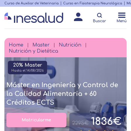
Skip
Curso de Auxiliar de Veterinaria
Curso en Fisioterapia Neurológica
Ma
Menú
to
Matricularme
destacado
main
Buscar
Menú
content
Home
Master
Nutrición
Breadcrumb
Nutrición y Dietética
20% Master
Hasta el 14/08/2026
Máster en Ingeniería y Control de
la Calidad Alimentaria + 60
Créditos ECTS
1836€
Matricularme
2295€