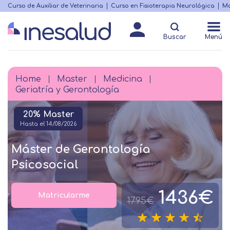
Skip
Curso de Auxiliar de Veterinaria
Curso en Fisioterapia Neurológica
Ma
Menú
to
Matricularme
destacado
main
Buscar
Menú
content
Home
Master
Medicina
Breadcrumb
Geriatría y Gerontología
20% Master
Hasta el 14/08/2026
Máster de Gerontología
Psicosocial
1436€
Matricularme
1795€