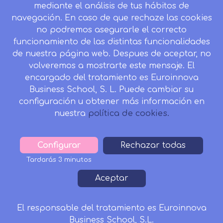
mediante el análisis de tus hábitos de
navegación. En caso de que rechaze las cookies
no podremos asegurarle el correcto
funcionamiento de las distintas funcionalidades
CONTACTO
de nuestra página web. Despues de aceptar, no
Camino de la Torrecilla N.º 30 EDIFICIO EDUCA
volveremos a mostrarte este mensaje. El
EDTECH, C.P. 18.200, Maracena (Granada)
encargado del tratamiento es Euroinnova
958 050 746
Business School, S. L. Puede cambiar su
configuración u obtener más información en
Horario de atención al cliente:
nuestra
política de cookies.
Lunes a viernes: 9.00h a 20.00h.
Sábados : 10h a 14h.
formacion@inesalud.com
Configurar
Withdraw
Rechazar todas
consent
Tardarás 3 minutos
Aviso Legal
Condiciones de Matriculación
Footer
Aceptar
Política de Privacidad
Política de Cookies
Canal de denuncias
Tablón de Anuncios
El responsable del tratamiento es Euroinnova
1795€
1436€
Business School, S.L.