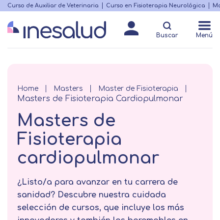
Skip
Curso de Auxiliar de Veterinaria
Curso en Fisioterapia Neurológica
Ma
Menú
to
Matricularme
destacado
main
Buscar
Menú
content
Breadcrumb
Home
Masters
Master de Fisioterapia
Masters de Fisioterapia Cardiopulmonar
Masters de
Fisioterapia
cardiopulmonar
¿Listo/a para avanzar en tu carrera de
sanidad? Descubre nuestra cuidada
selección de cursos, que incluye los más