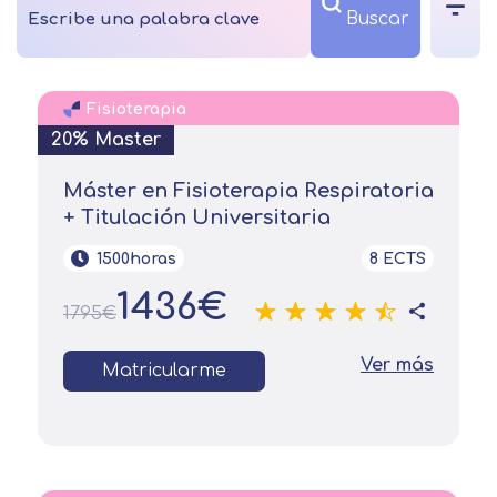
Fisioterapia
20% Master
Máster en Fisioterapia Respiratoria
+ Titulación Universitaria
1500horas
8 ECTS
1436€
1795€
Solicitar
Ver más
Matricularme
información
Nombre