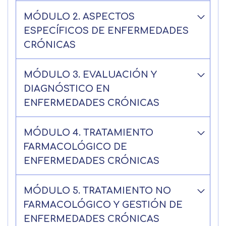
rectificar y suprimir los datos, así
Información básica sobre
MÓDULO 2. ASPECTOS
como otros derechos, como se
Protección de Datos .
Haz clic aquí
Después de aceptar, no volveremos a
explica en la información adicional
ESPECÍFICOS DE ENFERMEDADES
Acepto el tratamiento de mis datos con la
mostrarle este mensaje.
finalidad prevista en la información
CRÓNICAS
básica.
Información adicional
aquí
Seguir navegando
MÓDULO 3. EVALUACIÓN Y
Acepto el tratamiento de mis datos con la
Leer más
DIAGNÓSTICO EN
finalidad prevista en la información
básica
ENFERMEDADES CRÓNICAS
MÓDULO 4. TRATAMIENTO
FARMACOLÓGICO DE
ENFERMEDADES CRÓNICAS
MÓDULO 5. TRATAMIENTO NO
FARMACOLÓGICO Y GESTIÓN DE
ENFERMEDADES CRÓNICAS