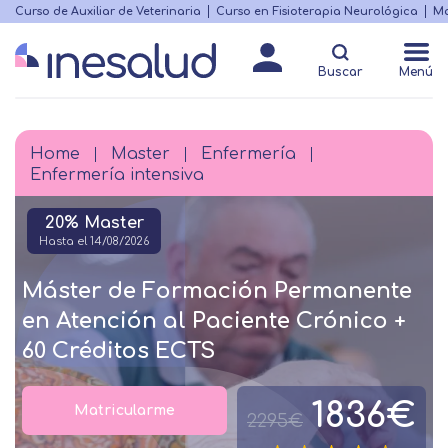
Skip
Curso de Auxiliar de Veterinaria
Curso en Fisioterapia Neurológica
Ma
Menú
to
Matricularme
destacado
main
Buscar
Menú
content
Home
Master
Enfermería
Breadcrumb
Enfermería intensiva
20% Master
Hasta el 14/08/2026
Máster de Formación Permanente
en Atención al Paciente Crónico +
60 Créditos ECTS
1836€
Matricularme
2295€