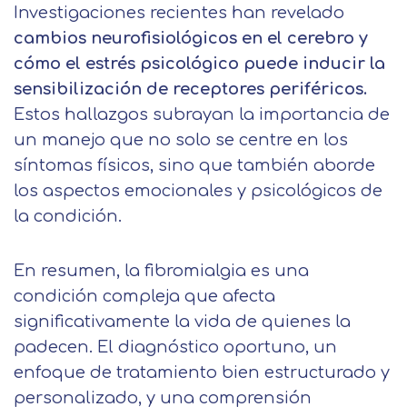
Investigaciones recientes han revelado
como otros derechos, como se
Protección de Datos .
Haz clic aquí
Después de aceptar, no volveremos a
cambios neurofisiológicos en el cerebro y
explica en la información adicional
Acepto el tratamiento de mis datos con la
mostrarle este mensaje.
finalidad prevista en la información
cómo el estrés psicológico puede inducir la
básica.
sensibilización de receptores periféricos.
Información adicional
aquí
Seguir navegando
Estos hallazgos subrayan la importancia de
Acepto el tratamiento de mis datos con la
Leer más
un manejo que no solo se centre en los
finalidad prevista en la información
básica
síntomas físicos, sino que también aborde
los aspectos emocionales y psicológicos de
la condición.
En resumen, la fibromialgia es una
condición compleja que afecta
significativamente la vida de quienes la
padecen. El diagnóstico oportuno, un
enfoque de tratamiento bien estructurado y
personalizado, y una comprensión