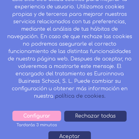
Blog
experiencia de usuario. Utilizamos cookies
Mapa del sitio
propias y de terceros para mejorar nuestros
servicios relacionados con tus preferencias,
Desistir contrato aquí
mediante el análisis de tus hábitos de
navegación. En caso de que rechaze las cookies
no podremos asegurarle el correcto
funcionamiento de las distintas funcionalidades
CONTACTO
de nuestra página web. Despues de aceptar, no
Camino de la Torrecilla N.º 30 EDIFICIO EDUCA
volveremos a mostrarte este mensaje. El
EDTECH, C.P. 18.200, Maracena (Granada)
encargado del tratamiento es Euroinnova
Business School, S. L. Puede cambiar su
958 050 746
configuración u obtener más información en
Horario de atención al cliente:
nuestra
política de cookies.
Lunes a viernes: 9.00h a 20.00h.
Sábados : 10h a 14h.
Configurar
Withdraw
Rechazar todas
formacion@inesalud.com
consent
Tardarás 3 minutos
Aviso Legal
Condiciones de Matriculación
Aceptar
Footer