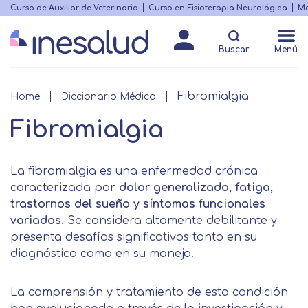
Skip
Curso de Auxiliar de Veterinaria
Curso en Fisioterapia Neurológica
Ma
Menú
to
Matricularme
destacado
main
Buscar
Menú
content
Fibromialgia
Breadcrumb
Home
Diccionario Médico
Fibromialgia
La fibromialgia es una enfermedad crónica
caracterizada por
dolor generalizado, fatiga,
trastornos del sueño y síntomas funcionales
variados.
Se considera altamente debilitante y
presenta desafíos significativos tanto en su
diagnóstico como en su manejo.
La comprensión y tratamiento de esta condición