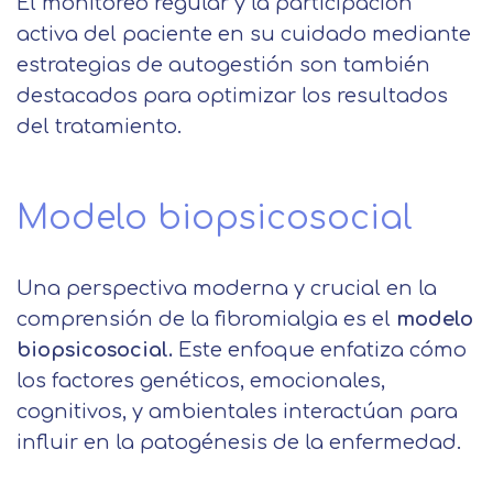
Solicitar
El monitoreo regular y la participación
activa del paciente en su cuidado mediante
información
Centro de
estrategias de autogestión son también
Email
preferencia de
destacados para optimizar los resultados
Mail
del tratamiento.
privacidad
Mensaje
Nombre
Utilizamos cookies propias y de terceros
Modelo biopsicosocial
para mejorar nuestros servicios
Información básica sobre Protección
relacionados con tus preferencias,
de Datos .
Haz clic aquí
Apellido
mediante el análisis de tus hábitos de
Responsable EUROINNOVA
Una perspectiva moderna y crucial en la
navegación. En caso de que rechace las
BUSINESS SCHOOL, S.L. Finalidad
comprensión de la fibromialgia es el
modelo
cookies, no podremos asegurarle el
Información académica y comercial
Teléfono
País
biopsicosocial.
Este enfoque enfatiza cómo
correcto funcionamiento de las distintas
de nuestros servicios de enseñanza
los factores genéticos, emocionales,
funcionalidades de nuestra página web.
Legitimación Consentimiento del
cognitivos, y ambientales interactúan para
interesado Destinatarios Encargados
Mensaje
del tratamiento para cumplir con las
influir en la patogénesis de la enfermedad.
Puede obtener más información en
finalidades Derechos Acceder,
nuestra
política de cookies.
rectificar y suprimir los datos, así
Información básica sobre