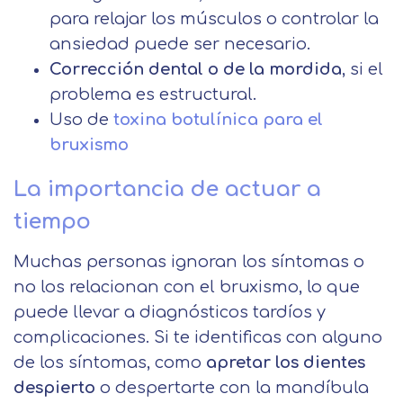
mostrarle este mensaje.
finalidad prevista en la información
para relajar los músculos o controlar la
básica.
ansiedad puede ser necesario.
Información adicional
aquí
Seguir navegando
Corrección dental o de la mordida
, si el
Acepto el tratamiento de mis datos con la
Leer más
problema es estructural.
finalidad prevista en la información
Uso de
toxina botulínica para el
básica
bruxismo
La importancia de actuar a
tiempo
Muchas personas ignoran los síntomas o
no los relacionan con el bruxismo, lo que
puede llevar a diagnósticos tardíos y
complicaciones. Si te identificas con alguno
de los síntomas, como
apretar los dientes
despierto
o despertarte con la mandíbula