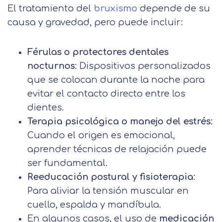
Centro de
El tratamiento del
bruxismo
depende de su
Email
preferencia de
causa y gravedad, pero puede incluir:
Mail
privacidad
Mensaje
Férulas o protectores dentales
Nombre
nocturnos
: Dispositivos personalizados
Utilizamos cookies propias y de terceros
para mejorar nuestros servicios
Información básica sobre Protección
que se colocan durante la noche para
relacionados con tus preferencias,
de Datos .
Haz clic aquí
evitar el contacto directo entre los
Apellido
mediante el análisis de tus hábitos de
Responsable EUROINNOVA
dientes.
navegación. En caso de que rechace las
BUSINESS SCHOOL, S.L. Finalidad
Terapia psicológica o manejo del estrés
:
cookies, no podremos asegurarle el
Información académica y comercial
Teléfono
País
Cuando el origen es emocional,
correcto funcionamiento de las distintas
de nuestros servicios de enseñanza
aprender técnicas de relajación puede
funcionalidades de nuestra página web.
Legitimación Consentimiento del
interesado Destinatarios Encargados
ser fundamental.
Mensaje
del tratamiento para cumplir con las
Reeducación postural y fisioterapia
:
Puede obtener más información en
finalidades Derechos Acceder,
nuestra
política de cookies.
Para aliviar la tensión muscular en
rectificar y suprimir los datos, así
Información básica sobre
cuello, espalda y mandíbula.
como otros derechos, como se
Protección de Datos .
Haz clic aquí
Después de aceptar, no volveremos a
En algunos casos, el uso de
medicación
explica en la información adicional
Acepto el tratamiento de mis datos con la