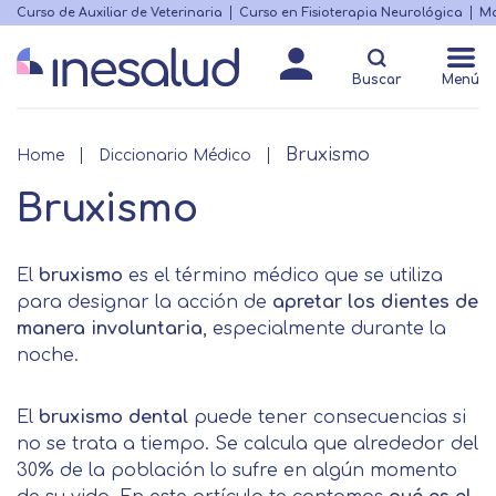
Skip
Curso de Auxiliar de Veterinaria
Curso en Fisioterapia Neurológica
Ma
Menú
to
Matricularme
destacado
main
Buscar
Menú
content
Bruxismo
Breadcrumb
Home
Diccionario Médico
Bruxismo
El
bruxismo
es el término médico que se utiliza
para designar la acción de
apretar los dientes de
manera involuntaria
, especialmente durante la
noche.
El
bruxismo dental
puede tener consecuencias si
no se trata a tiempo. Se calcula que alrededor del
30% de la población lo sufre en algún momento