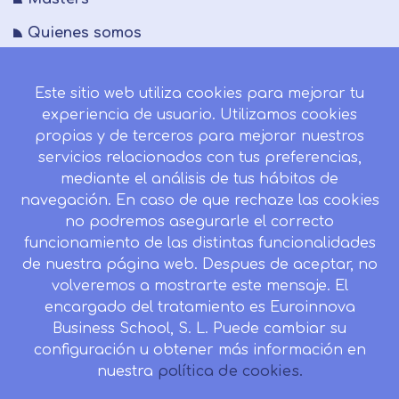
Quienes somos
FAQs
Este sitio web utiliza cookies para mejorar tu
Blog
experiencia de usuario. Utilizamos cookies
Mapa del sitio
propias y de terceros para mejorar nuestros
servicios relacionados con tus preferencias,
Desistir contrato aquí
mediante el análisis de tus hábitos de
navegación. En caso de que rechaze las cookies
no podremos asegurarle el correcto
funcionamiento de las distintas funcionalidades
CONTACTO
de nuestra página web. Despues de aceptar, no
Camino de la Torrecilla N.º 30 EDIFICIO EDUCA
volveremos a mostrarte este mensaje. El
EDTECH, C.P. 18.200, Maracena (Granada)
encargado del tratamiento es Euroinnova
Business School, S. L. Puede cambiar su
958 050 746
configuración u obtener más información en
Horario de atención al cliente:
nuestra
política de cookies.
Lunes a viernes: 9.00h a 20.00h.