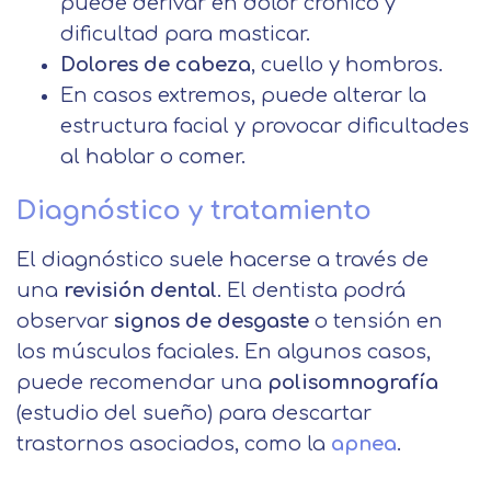
puede derivar en dolor crónico y
dificultad para masticar.
Dolores de cabeza
, cuello y hombros.
En casos extremos, puede alterar la
estructura facial y provocar dificultades
al hablar o comer.
Solicitar
Diagnóstico y tratamiento
información
El diagnóstico suele hacerse a través de
Nombre
una
revisión dental
. El dentista podrá
observar
signos de desgaste
o tensión en
los músculos faciales. En algunos casos,
Apellidos
puede recomendar una
polisomnografía
(estudio del sueño) para descartar
Solicitar
Telefono
trastornos asociados, como la
apnea
.
información