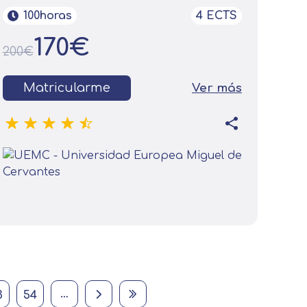
100horas
4 ECTS
170€
200€
Matricularme
Ver más
Página
Página
Next page
Last page
…
3
54