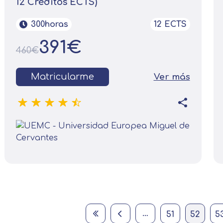
12 Créditos ECTS)
300horas
12 ECTS
391€
460€
Matricularme
Ver más
First page
Previous page
Página
Current page
…
51
52
5