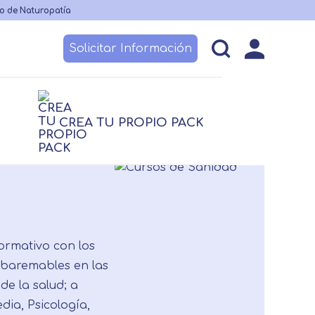
o de Naturopatía
Solicitar Información
esos
Becas y financiación
Claustro
CREA TU PROPIO PACK
logía
Nutrición
logía
Nutrición
Logopedia
TCAE
 no sanitario
ormativo con los
 baremables en las
de la salud; a
ia, Psicología,