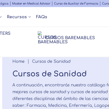
Skip
lógica
Master en Medical Advisor
Curso de Auxiliar de Farmacia
Curs
to
main
Recursos
FAQs
content
TERS
Nuestros contenidos
Diccionario Médico
s
 y Podcast
Rankings
Congr
CURSOS BAREMABLES
Matricularme
Psico
nfermería
nfermería
Farmacia
Farmacia
Psico
Breadcrumb
Home
Cursos de Sanidad
Fisioterapia
sioterapia
Logopedia
Personal
Cursos de Sanidad
A continuación, encontrarás nuestro catálogo f
mejores cursos de sanidad y cursos de sanidad
diferentes disciplinas del ámbito de las ciencias 
saber: Farmacia, Medicina, Enfermería, Logoped