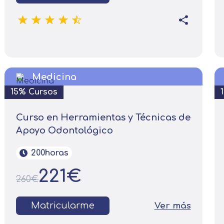
Medicina
15% Cursos
Curso en Herramientas y Técnicas de
Apoyo Odontológico
200horas
221€
260€
Solicitar información
Matricularme
Ver más