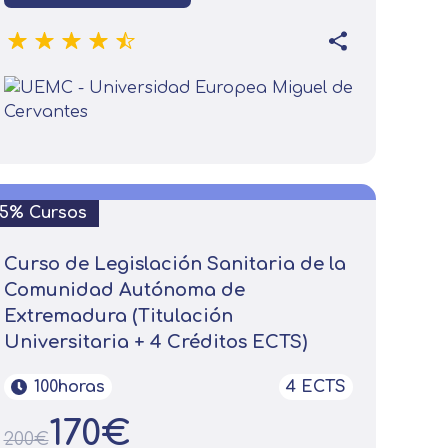
15% Cursos
Curso de Legislación Sanitaria de la
Comunidad Autónoma de
Extremadura (Titulación
Universitaria + 4 Créditos ECTS)
on tus preferencias, mediante el
s asegurarle el correcto
100horas
4 ECTS
170€
200€