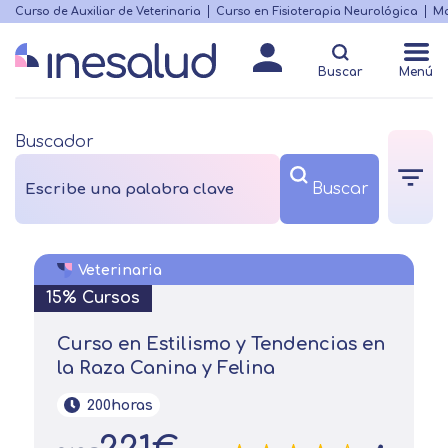
Skip
Curso de Auxiliar de Veterinaria
Curso en Fisioterapia Neurológica
Ma
Menú
to
Matricularme
destacado
main
Buscar
Menú
content
Buscador
Veterinaria
15% Cursos
Curso en Estilismo y Tendencias en
la Raza Canina y Felina
200horas