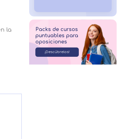
n la
Packs de cursos
puntuables para
oposiciones
¡Descúbrelos!