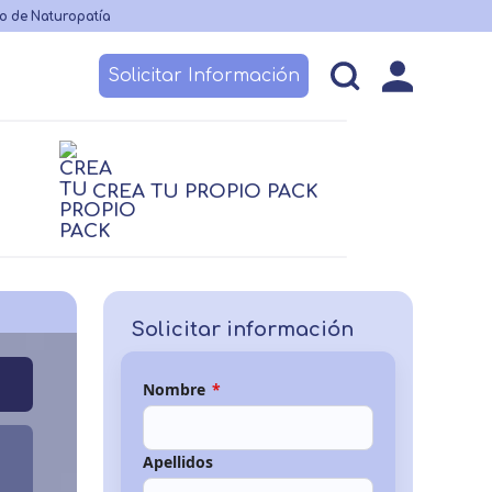
o de Naturopatía
Solicitar Información
esos
Becas y financiación
Claustro
CREA TU PROPIO PACK
logía
logía
Nutrición
Nutrición
Logopedia
TCAE
 no sanitario
Solicitar información
Nombre
*
Apellidos