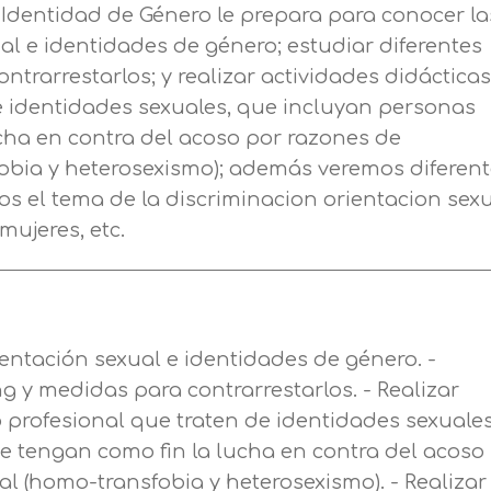
 Identidad de Género le prepara para conocer la
Nombre
ual e identidades de género; estudiar diferentes
ntrarrestarlos; y realizar actividades didáctica
Apellidos
e identidades sexuales, que incluyan personas
cha en contra del acoso por razones de
obia y heterosexismo); además veremos diferen
Telefono
Solicitar información
os el tema de la discriminacion orientacion sexu
mujeres, etc.
Mail
Email
encia de privacidad
Nombre
Mensaje
ientación sexual e identidades de género. -
erceros para mejorar nuestros servicios relacionados c
ng y medidas para contrarrestarlos. - Realizar
Apellido
ción. En caso de que rechace las cookies, no podremo
Información básica sobre Protección de Datos .
 profesional que traten de identidades sexuales
uncionalidades de nuestra página web.
Haz clic aquí
 tengan como fin la lucha en contra del acoso
Responsable EUROINNOVA BUSINESS SCHOOL,
l (homo-transfobia y heterosexismo). - Realizar
Teléfono
País
S.L. Finalidad Información académica y comercial