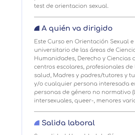
Puede obtener más información 
test de orientacion sexual.
Después de aceptar, no volveremo
A quién va dirigido
Este Curso en Orientación Sexual e
universitario de las áreas de Cienci
Humanidades, Derecho y Ciencias d
centros escolares, profesionales de l
salud, Madres y padres/tutores y t
y/o cualquier persona interesada e
personas de género no normativo (LG
intersexuales, queer-, menores var
Salida laboral