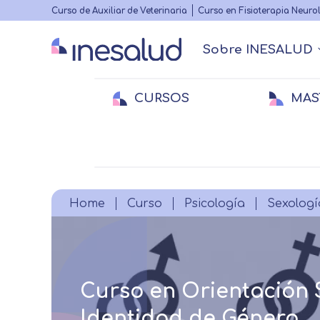
Highlighted
Curso de Auxiliar de Veterinaria
Curso en Fisioterapia Neuro
menu
Sobre INESALUD
Main
navigation
CURSOS
MAS
Quiénes somos
Actualidad Sanitaria
Acreditacione
Webinars
Menu
secundario
Medicina
Medicina
E
E
Veterinaria
Veterinaria
Fi
Breadcrumb
Home
Curso
Psicología
Sexologí
Curso en Orientación 
Identidad de Género