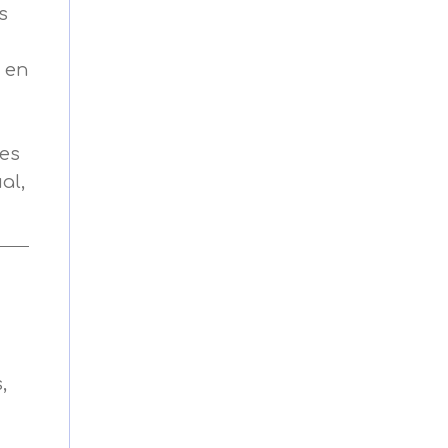
s
s en
tes
al,
on tus preferencias, mediante el
s asegurarle el correcto
,