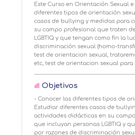
Este Curso en Orientación Sexual e
diferentes tipos de orientación sex
casos de bullying y medidas para co
su campo profesional que traten d
LGBTIQ y que tengan como fin la lu
discriminación sexual (homo-transf
test de orientacion sexual, tratarem
etc, test de orientacion sexual para 
Objetivos
Centro de prefer
- Conocer las diferentes tipos de or
Utilizamos cookies propias y de t
Estudiar diferentes casos de bullyi
análisis de tus hábitos de navega
actividades didácticas en su campo
funcionamiento de las distintas f
que incluyan personas LGBTIQ y que
por razones de discriminación sexua