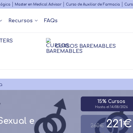
Skip
lógica
Master en Medical Advisor
Curso de Auxiliar de Farmacia
Curs
to
main
Recursos
FAQs
content
TERS
Nuestros contenidos
Diccionario Médico
s
 y Podcast
Rankings
Congr
CURSOS BAREMABLES
Matricularme
nfermería
nfermería
Farmacia
Farmacia
Psico
Psico
Fisioterapia
sioterapia
Logopedia
Personal
a
15% Cursos
Hasta el 14/08/2026
Sexual e
221€
260€