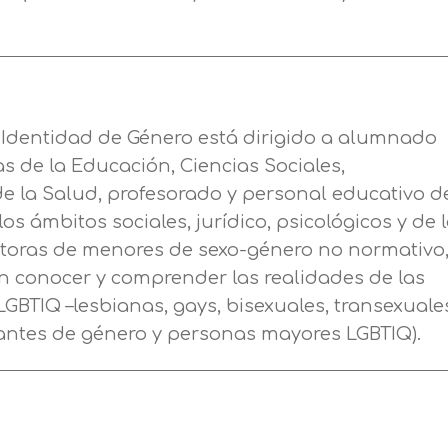
en nuestra
política de cookies.
de nuestros servicios de enseñanza Legitimación
Consentimiento del interesado Destinatarios
s a mostrarle este mensaje.
Mensaje
Encargados del tratamiento para cumplir con las
finalidades Derechos Acceder, rectificar y suprimir
Seguir navegando
los datos, así como otros derechos, como se explica
Información básica sobre Protección de Datos .
 Identidad de Género está dirigido a alumnado
en la información adicional
Haz clic aquí
as de la Educación, Ciencias Sociales,
Acepto el tratamiento de mis datos con la finalidad prevista
e la Salud, profesorado y personal educativo d
en la información básica.
Información adicional
aquí
os ámbitos sociales, jurídico, psicológicos y de 
Acepto el tratamiento de mis datos con la finalidad prevista
utoras de menores de sexo-género no normativo
en la información básica
n conocer y comprender las realidades de las
BTIQ –lesbianas, gays, bisexuales, transexuale
iantes de género y personas mayores LGBTIQ).