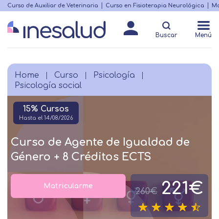
Skip
Curso de Auxiliar de Veterinaria
Curso en Fisioterapia Neurológica
Ma
Menú
to
Matricularme
destacado
main
Buscar
Menú
content
Home
Curso
Psicología
Breadcrumb
Psicología social
15% Cursos
Hasta el 14/08/2026
Curso de Agente de Igualdad de
Género + 8 Créditos ECTS
221€
Matricularme
260€