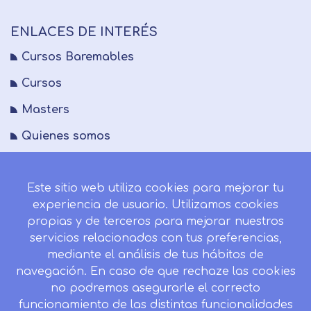
ENLACES DE INTERÉS
Cursos Baremables
Cursos
Masters
Quienes somos
FAQs
Este sitio web utiliza cookies para mejorar tu
Blog
experiencia de usuario. Utilizamos cookies
Mapa del sitio
propias y de terceros para mejorar nuestros
servicios relacionados con tus preferencias,
Desistir contrato aquí
mediante el análisis de tus hábitos de
navegación. En caso de que rechaze las cookies
no podremos asegurarle el correcto
funcionamiento de las distintas funcionalidades
CONTACTO