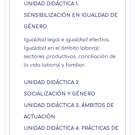
UNIDAD DIDÁCTICA 1.
Apellidos
SENSIBILIZACIÓN EN IGUALDAD DE
GÉNERO
Solicitar
Telefono
Igualdad legal e igualdad efectiva.
información
Centro de
Igualdad en el ámbito laboral:
Email
sectores productivos, conciliación de
preferencia de
Mail
la vida laboral y familiar.
privacidad
Mensaje
UNIDAD DIDÁCTICA 2.
Nombre
Utilizamos cookies propias y de terceros
SOCIALIZACIÓN Y GÉNERO
para mejorar nuestros servicios
Información básica sobre Protección
relacionados con tus preferencias,
de Datos .
Haz clic aquí
Apellido
UNIDAD DIDÁCTICA 3. ÁMBITOS DE
mediante el análisis de tus hábitos de
Responsable EUROINNOVA
navegación. En caso de que rechace las
BUSINESS SCHOOL, S.L. Finalidad
ACTUACIÓN
cookies, no podremos asegurarle el
Información académica y comercial
Teléfono
País
UNIDAD DIDÁCTICA 4. PRÁCTICAS DE
correcto funcionamiento de las distintas
de nuestros servicios de enseñanza