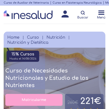
Skip
Curso de Auxiliar de Veterinaria
Curso en Fisioterapia Neurológica
Ma
Menú
to
Matricularme
destacado
main
Buscar
Menú
content
Home
Curso
Nutrición
Breadcrumb
Nutrición y Dietética
15% Cursos
Hasta el 14/08/2026
Curso de Necesidades
Nutricionales y Estudio de los
Nutrientes
221€
Matricularme
260€