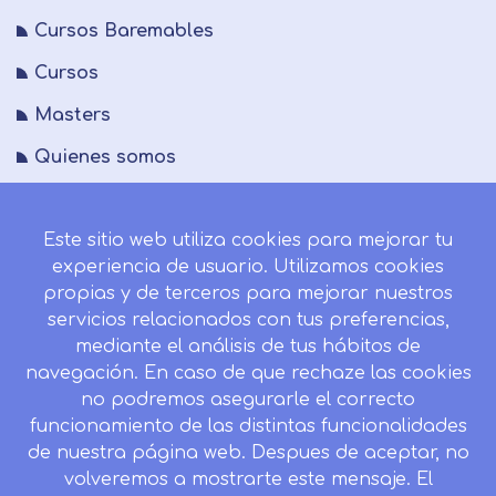
Cursos Baremables
Cursos
Masters
Quienes somos
FAQs
Este sitio web utiliza cookies para mejorar tu
Blog
experiencia de usuario. Utilizamos cookies
Mapa del sitio
propias y de terceros para mejorar nuestros
servicios relacionados con tus preferencias,
Desistir contrato aquí
mediante el análisis de tus hábitos de
navegación. En caso de que rechaze las cookies
no podremos asegurarle el correcto
funcionamiento de las distintas funcionalidades
CONTACTO
de nuestra página web. Despues de aceptar, no
Camino de la Torrecilla N.º 30 EDIFICIO EDUCA
volveremos a mostrarte este mensaje. El
EDTECH, C.P. 18.200, Maracena (Granada)