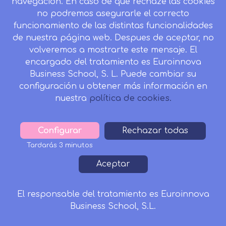
navegación. En caso de que rechaze las cookies
no podremos asegurarle el correcto
funcionamiento de las distintas funcionalidades
CONTACTO
de nuestra página web. Despues de aceptar, no
Camino de la Torrecilla N.º 30 EDIFICIO EDUCA
volveremos a mostrarte este mensaje. El
EDTECH, C.P. 18.200, Maracena (Granada)
encargado del tratamiento es Euroinnova
958 050 746
Business School, S. L. Puede cambiar su
configuración u obtener más información en
Horario de atención al cliente:
nuestra
política de cookies.
Lunes a viernes: 9.00h a 20.00h.
Sábados : 10h a 14h.
formacion@inesalud.com
Configurar
Withdraw
Rechazar todas
consent
Tardarás 3 minutos
Aviso Legal
Condiciones de Matriculación
Footer
Aceptar
Política de Privacidad
Política de Cookies
Canal de denuncias
Tablón de Anuncios
El responsable del tratamiento es Euroinnova
460€
391€
Business School, S.L.
Matricularme
Solicitar Información