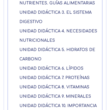
NUTRIENTES. GUÍAS ALIMENTARIAS
finalidades Derechos Acceder,
nuestra
política de cookies.
rectificar y suprimir los datos, así
Información básica sobre
UNIDAD DIDÁCTICA 3. EL SISTEMA
como otros derechos, como se
Protección de Datos .
Haz clic aquí
Después de aceptar, no volveremos a
explica en la información adicional
DIGESTIVO
Acepto el tratamiento de mis datos con la
mostrarle este mensaje.
finalidad prevista en la información
básica.
UNIDAD DIDÁCTICA 4. NECESIDADES
Información adicional
aquí
Seguir navegando
NUTRICIONALES
Acepto el tratamiento de mis datos con la
Leer más
UNIDAD DIDÁCTICA 5. HIDRATOS DE
finalidad prevista en la información
básica
CARBONO
UNIDAD DIDÁCTICA 6. LÍPIDOS
UNIDAD DIDÁCTICA 7. PROTEÍNAS
UNIDAD DIDÁCTICA 8. VITAMINAS
UNIDAD DIDÁCTICA 9. MINERALES
UNIDAD DIDÁCTICA 10. IMPORTANCIA