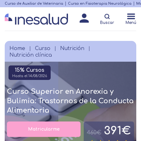
Skip
Curso de Auxiliar de Veterinaria
Curso en Fisioterapia Neurológica
Ma
Menú
to
Matricularme
destacado
main
Buscar
Menú
content
Home
Curso
Nutrición
Breadcrumb
Nutrición clínica
15% Cursos
Hasta el 14/08/2026
Curso Superior en Anorexia y
Bulimia: Trastornos de la Conducta
Alimentaria
391€
Matricularme
460€