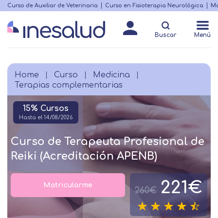
Skip
Curso de Auxiliar de Veterinaria
Curso en Fisioterapia Neurológica
Ma
Menú
to
Matricularme
destacado
main
Buscar
Menú
content
Home
Curso
Medicina
Breadcrumb
Terapias complementarias
15% Cursos
Hasta el 14/08/2026
Curso de Terapeuta Profesional de
Reiki (Acreditación APENB)
221€
Matricularme
260€