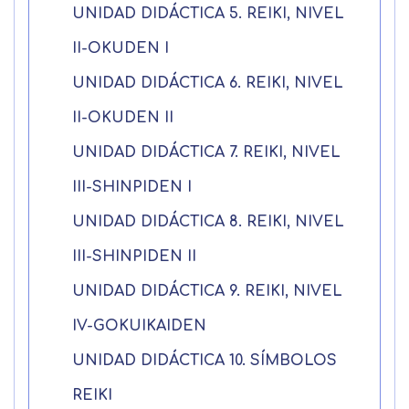
UNIDAD DIDÁCTICA 5. REIKI, NIVEL
II-OKUDEN I
Apellidos
UNIDAD DIDÁCTICA 6. REIKI, NIVEL
Solicitar
Telefono
II-OKUDEN II
información
UNIDAD DIDÁCTICA 7. REIKI, NIVEL
Centro de
Email
III-SHINPIDEN I
preferencia de
Mail
UNIDAD DIDÁCTICA 8. REIKI, NIVEL
privacidad
Mensaje
III-SHINPIDEN II
Nombre
Utilizamos cookies propias y de terceros
UNIDAD DIDÁCTICA 9. REIKI, NIVEL
para mejorar nuestros servicios
Información básica sobre Protección
relacionados con tus preferencias,
de Datos .
Haz clic aquí
IV-GOKUIKAIDEN
Apellido
mediante el análisis de tus hábitos de
Responsable EUROINNOVA
UNIDAD DIDÁCTICA 10. SÍMBOLOS
navegación. En caso de que rechace las
BUSINESS SCHOOL, S.L. Finalidad
cookies, no podremos asegurarle el
Información académica y comercial
REIKI
Teléfono
País