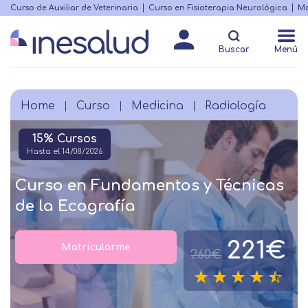
Skip
Curso de Auxiliar de Veterinaria
Curso en Fisioterapia Neurológica
Ma
Menú
to
Matricularme
destacado
main
Buscar
Menú
content
Home
Curso
Medicina
Radiología
Breadcrumb
15% Cursos
Hasta el 14/08/2026
Curso en Fundamentos y Técnicas
de la Ecografía
221€
Matricularme
260€