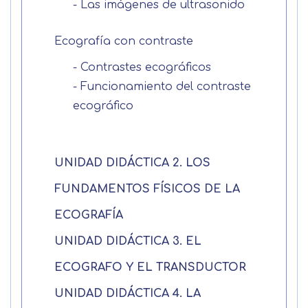
- Las imágenes de ultrasonido
Ecografía con contraste
Solicitar
- Contrastes ecográficos
información
- Funcionamiento del contraste
ecográfico
Nombre
Apellidos
UNIDAD DIDÁCTICA 2. LOS
FUNDAMENTOS FÍSICOS DE LA
Solicitar
Telefono
ECOGRAFÍA
información
Centro de
UNIDAD DIDÁCTICA 3. EL
Email
preferencia de
ECOGRAFO Y EL TRANSDUCTOR
Mail
privacidad
UNIDAD DIDÁCTICA 4. LA
Mensaje