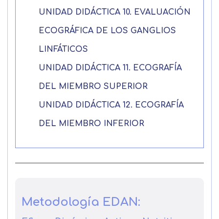
Acepto el tratamiento de mis datos con la
Leer más
finalidad prevista en la información
UNIDAD DIDÁCTICA 10. EVALUACIÓN
básica
ECOGRÁFICA DE LOS GANGLIOS
LINFÁTICOS
UNIDAD DIDÁCTICA 11. ECOGRAFÍA
DEL MIEMBRO SUPERIOR
UNIDAD DIDÁCTICA 12. ECOGRAFÍA
DEL MIEMBRO INFERIOR
Metodología EDAN: