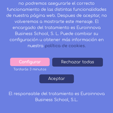
no podremos asegurarle el correcto
funcionamiento de las distintas funcionalidades
CONTACTO
de nuestra página web. Despues de aceptar, no
Camino de la Torrecilla N.º 30 EDIFICIO EDUCA
volveremos a mostrarte este mensaje. El
EDTECH, C.P. 18.200, Maracena (Granada)
encargado del tratamiento es Euroinnova
958 050 746
Business School, S. L. Puede cambiar su
configuración u obtener más información en
Horario de atención al cliente:
nuestra
política de cookies.
Lunes a viernes: 9.00h a 20.00h.
Sábados : 10h a 14h.
formacion@inesalud.com
Configurar
Withdraw
Rechazar todas
consent
Tardarás 3 minutos
Aviso Legal
Condiciones de Matriculación
Footer
Aceptar
Política de Privacidad
Política de Cookies
Canal de denuncias
Tablón de Anuncios
El responsable del tratamiento es Euroinnova
260€
221€
Business School, S.L.
Matricularme
Solicitar Información