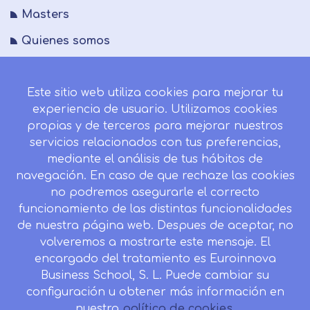
Masters
Quienes somos
FAQs
Este sitio web utiliza cookies para mejorar tu
Blog
experiencia de usuario. Utilizamos cookies
Mapa del sitio
propias y de terceros para mejorar nuestros
servicios relacionados con tus preferencias,
Desistir contrato aquí
mediante el análisis de tus hábitos de
navegación. En caso de que rechaze las cookies
no podremos asegurarle el correcto
funcionamiento de las distintas funcionalidades
CONTACTO
de nuestra página web. Despues de aceptar, no
Camino de la Torrecilla N.º 30 EDIFICIO EDUCA
volveremos a mostrarte este mensaje. El
EDTECH, C.P. 18.200, Maracena (Granada)
encargado del tratamiento es Euroinnova
958 050 746
Business School, S. L. Puede cambiar su
configuración u obtener más información en
Horario de atención al cliente:
nuestra
política de cookies.