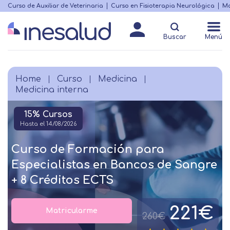
Skip
Curso de Auxiliar de Veterinaria
Curso en Fisioterapia Neurológica
Ma
Menú
to
Matricularme
destacado
main
Buscar
Menú
content
Home
Curso
Medicina
Breadcrumb
Medicina interna
15% Cursos
Hasta el 14/08/2026
Curso de Formación para
Especialistas en Bancos de Sangre
+ 8 Créditos ECTS
221€
Matricularme
260€