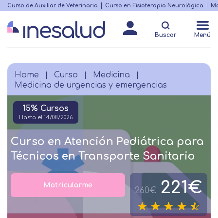
Skip
Curso de Auxiliar de Veterinaria
Curso en Fisioterapia Neurológica
Ma
Menú
to
Matricularme
destacado
main
Buscar
Menú
content
Home
Curso
Medicina
Breadcrumb
Medicina de urgencias y emergencias
15% Cursos
Hasta el 14/08/2026
Curso en Atención Pediátrica para
Técnicos en Transporte Sanitario
221€
Matricularme
260€