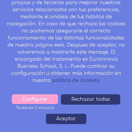
Mapa del sitio
propias y de terceros para mejorar nuestros
servicios relacionados con tus preferencias,
Desistir contrato aquí
mediante el análisis de tus hábitos de
navegación. En caso de que rechaze las cookies
no podremos asegurarle el correcto
funcionamiento de las distintas funcionalidades
CONTACTO
de nuestra página web. Despues de aceptar, no
Camino de la Torrecilla N.º 30 EDIFICIO EDUCA
volveremos a mostrarte este mensaje. El
EDTECH, C.P. 18.200, Maracena (Granada)
encargado del tratamiento es Euroinnova
958 050 746
Business School, S. L. Puede cambiar su
configuración u obtener más información en
Horario de atención al cliente:
nuestra
política de cookies.
Lunes a viernes: 9.00h a 20.00h.
Sábados : 10h a 14h.
formacion@inesalud.com
Configurar
Withdraw
Rechazar todas
consent
Tardarás 3 minutos
Aviso Legal
Condiciones de Matriculación
Footer
Aceptar
Política de Privacidad
Política de Cookies
Canal de denuncias
Tablón de Anuncios