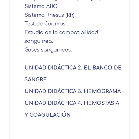
Sistema ABO.
Sistema Rhesus (Rh).
Test de Coombs.
Solicitar
Estudio de la compatibilidad
información
sanguínea.
Gases sanguíneos.
Nombre
UNIDAD DIDÁCTICA 2. EL BANCO DE
SANGRE
Apellidos
UNIDAD DIDÁCTICA 3. HEMOGRAMA
UNIDAD DIDÁCTICA 4. HEMOSTASIA
Solicitar
Telefono
Y COAGULACIÓN
información
Centro de
Email
preferencia de
Mail