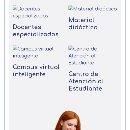
Seguir navegando
Acepto el tratamiento de mis datos con la
Leer más
finalidad prevista en la información
Material
básica
Docentes
didáctico
especializados
Campus virtual
Centro de
inteligente
Atención al
Estudiante