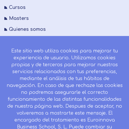
Cursos
Masters
Quienes somos
FAQs
Este sitio web utiliza cookies para mejorar tu
Blog
experiencia de usuario. Utilizamos cookies
Mapa del sitio
propias y de terceros para mejorar nuestros
servicios relacionados con tus preferencias,
Desistir contrato aquí
mediante el análisis de tus hábitos de
navegación. En caso de que rechaze las cookies
no podremos asegurarle el correcto
funcionamiento de las distintas funcionalidades
CONTACTO
de nuestra página web. Despues de aceptar, no
Camino de la Torrecilla N.º 30 EDIFICIO EDUCA
volveremos a mostrarte este mensaje. El
EDTECH, C.P. 18.200, Maracena (Granada)
encargado del tratamiento es Euroinnova
958 050 746
Business School, S. L. Puede cambiar su