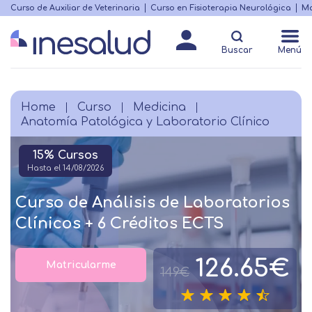
Skip
Curso de Auxiliar de Veterinaria
Curso en Fisioterapia Neurológica
Ma
Menú
to
Matricularme
destacado
main
Buscar
Menú
content
Home
Curso
Medicina
Breadcrumb
Anatomía Patológica y Laboratorio Clínico
15% Cursos
Hasta el 14/08/2026
Curso de Análisis de Laboratorios
Clínicos + 6 Créditos ECTS
126.65€
Matricularme
149€