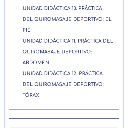
Seguir navegando
UNIDAD DIDÁCTICA 10. PRÁCTICA
Acepto el tratamiento de mis datos con la
Leer más
finalidad prevista en la información
DEL QUIROMASAJE DEPORTIVO: EL
básica
PIE
UNIDAD DIDÁCTICA 11. PRÁCTICA DEL
QUIROMASAJE DEPORTIVO:
ABDOMEN
UNIDAD DIDÁCTICA 12. PRÁCTICA
DEL QUIROMASAJE DEPORTIVO:
TÓRAX