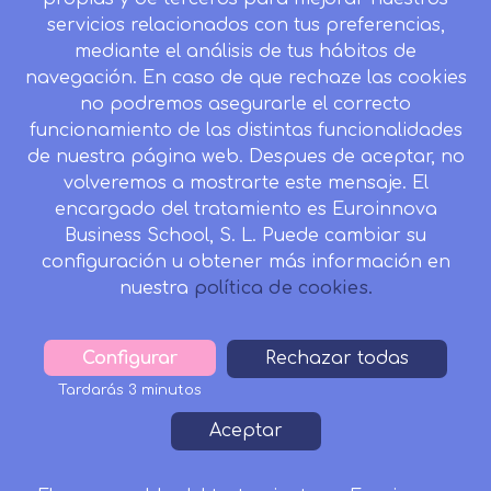
servicios relacionados con tus preferencias,
Desistir contrato aquí
mediante el análisis de tus hábitos de
navegación. En caso de que rechaze las cookies
no podremos asegurarle el correcto
funcionamiento de las distintas funcionalidades
CONTACTO
de nuestra página web. Despues de aceptar, no
Camino de la Torrecilla N.º 30 EDIFICIO EDUCA
volveremos a mostrarte este mensaje. El
EDTECH, C.P. 18.200, Maracena (Granada)
encargado del tratamiento es Euroinnova
958 050 746
Business School, S. L. Puede cambiar su
configuración u obtener más información en
Horario de atención al cliente:
nuestra
política de cookies.
Lunes a viernes: 9.00h a 20.00h.
Sábados : 10h a 14h.
formacion@inesalud.com
Configurar
Withdraw
Rechazar todas
consent
Tardarás 3 minutos
Aviso Legal
Condiciones de Matriculación
Footer
Aceptar
Política de Privacidad
Política de Cookies
Canal de denuncias
Tablón de Anuncios