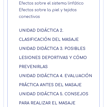
Efectos sobre el sistema linfático
Efectos sobre la piel y tejidos
conectivos
Solicitar
UNIDAD DIDÁCTICA 2.
información
CLASIFICACIÓN DEL MASAJE
Nombre
UNIDAD DIDÁCTICA 3. POSIBLES
LESIONES DEPORTIVAS Y CÓMO
Apellidos
PREVENIRLAS
UNIDAD DIDÁCTICA 4. EVALUACIÓN
Solicitar
Telefono
PRÁCTICA ANTES DEL MASAJE
información
Centro de
UNIDAD DIDÁCTICA 5. CONSEJOS
Email
preferencia de
PARA REALIZAR EL MASAJE
Mail