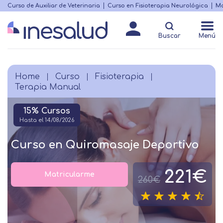
Skip
Curso de Auxiliar de Veterinaria
Curso en Fisioterapia Neurológica
Ma
Menú
to
Matricularme
destacado
main
Buscar
Menú
content
Home
Curso
Fisioterapia
Breadcrumb
Terapia Manual
15% Cursos
Hasta el 14/08/2026
Curso en Quiromasaje Deportivo
221€
Matricularme
260€