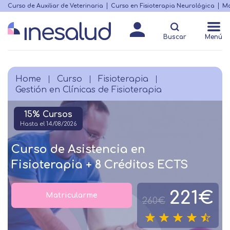
Skip
Curso de Auxiliar de Veterinaria
Curso en Fisioterapia Neurológica
Ma
Menú
to
Matricularme
destacado
main
Buscar
Menú
content
Home
Curso
Fisioterapia
Breadcrumb
Gestión en Clínicas de Fisioterapia
15% Cursos
Hasta el 14/08/2026
Curso de Asistencia en
Fisioterapia + 8 Créditos ECTS
221€
Matricularme
260€