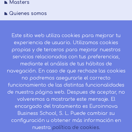
Masters
Quienes somos
FAQs
Este sitio web utiliza cookies para mejorar tu
Blog
experiencia de usuario. Utilizamos cookies
Mapa del sitio
propias y de terceros para mejorar nuestros
servicios relacionados con tus preferencias,
Desistir contrato aquí
mediante el análisis de tus hábitos de
navegación. En caso de que rechaze las cookies
no podremos asegurarle el correcto
funcionamiento de las distintas funcionalidades
CONTACTO
de nuestra página web. Despues de aceptar, no
Camino de la Torrecilla N.º 30 EDIFICIO EDUCA
volveremos a mostrarte este mensaje. El
EDTECH, C.P. 18.200, Maracena (Granada)
encargado del tratamiento es Euroinnova
958 050 746
Business School, S. L. Puede cambiar su
configuración u obtener más información en
Horario de atención al cliente:
nuestra
política de cookies.
Lunes a viernes: 9.00h a 20.00h.