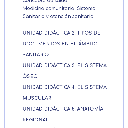
Concepto de salud
información
Medicina comunitaria, Sistema
Sanitario y atención sanitaria
Nombre
UNIDAD DIDÁCTICA 2. TIPOS DE
DOCUMENTOS EN EL ÁMBITO
Apellidos
SANITARIO
Solicitar
Telefono
UNIDAD DIDÁCTICA 3. EL SISTEMA
información
ÓSEO
Centro de
Email
UNIDAD DIDÁCTICA 4. EL SISTEMA
preferencia de
Mail
MUSCULAR
privacidad
Mensaje
UNIDAD DIDÁCTICA 5. ANATOMÍA
Nombre
Utilizamos cookies propias y de terceros
REGIONAL
para mejorar nuestros servicios
Información básica sobre Protección