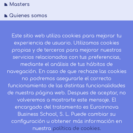
Masters
Quienes somos
FAQs
Este sitio web utiliza cookies para mejorar tu
Blog
experiencia de usuario. Utilizamos cookies
Mapa del sitio
propias y de terceros para mejorar nuestros
servicios relacionados con tus preferencias,
Desistir contrato aquí
mediante el análisis de tus hábitos de
navegación. En caso de que rechaze las cookies
no podremos asegurarle el correcto
funcionamiento de las distintas funcionalidades
CONTACTO
de nuestra página web. Despues de aceptar, no
Camino de la Torrecilla N.º 30 EDIFICIO EDUCA
volveremos a mostrarte este mensaje. El
EDTECH, C.P. 18.200, Maracena (Granada)
encargado del tratamiento es Euroinnova
Business School, S. L. Puede cambiar su
958 050 746
configuración u obtener más información en
Horario de atención al cliente:
nuestra
política de cookies.
Lunes a viernes: 9.00h a 20.00h.