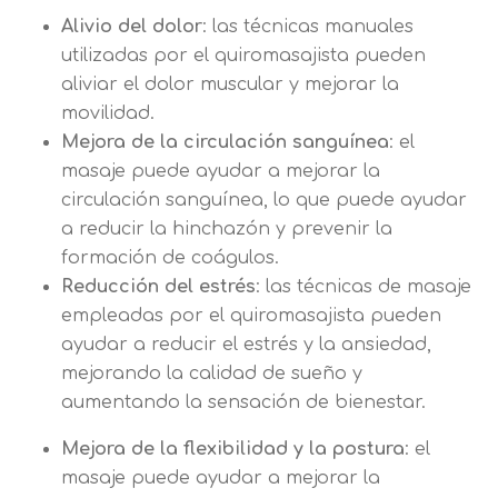
Mensaje
Alivio del dolor
: las técnicas manuales
Nombre
Utilizamos cookies propias y de terceros
utilizadas por el quiromasajista pueden
para mejorar nuestros servicios
Información básica sobre Protección
aliviar el dolor muscular y mejorar la
relacionados con tus preferencias,
de Datos .
Haz clic aquí
movilidad.
Apellido
mediante el análisis de tus hábitos de
Responsable EUROINNOVA
Mejora de la circulación sanguínea
: el
navegación. En caso de que rechace las
BUSINESS SCHOOL, S.L. Finalidad
masaje puede ayudar a mejorar la
cookies, no podremos asegurarle el
Información académica y comercial
Teléfono
País
circulación sanguínea, lo que puede ayudar
correcto funcionamiento de las distintas
de nuestros servicios de enseñanza
a reducir la hinchazón y prevenir la
funcionalidades de nuestra página web.
Legitimación Consentimiento del
formación de coágulos.
interesado Destinatarios Encargados
Mensaje
Reducción del estrés
: las técnicas de masaje
del tratamiento para cumplir con las
Puede obtener más información en
empleadas por el quiromasajista pueden
finalidades Derechos Acceder,
nuestra
política de cookies.
ayudar a reducir el estrés y la ansiedad,
rectificar y suprimir los datos, así
Información básica sobre
mejorando la calidad de sueño y
como otros derechos, como se
Protección de Datos .
Haz clic aquí
Después de aceptar, no volveremos a
aumentando la sensación de bienestar.
explica en la información adicional
Acepto el tratamiento de mis datos con la
mostrarle este mensaje.
finalidad prevista en la información
básica.
Mejora de la flexibilidad y la postura
: el
Información adicional
aquí
masaje puede ayudar a mejorar la
Seguir navegando