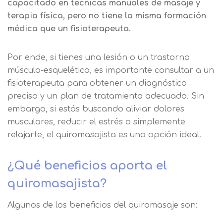
capacitado en técnicas manuales de masaje y
terapia física, pero no tiene la misma formación
médica que un fisioterapeuta.
Solicitar
información
Por ende, si tienes una lesión o un trastorno
músculo-esquelético, es importante consultar a un
fisioterapeuta para obtener un diagnóstico
Nombre
preciso y un plan de tratamiento adecuado. Sin
embargo, si estás buscando aliviar dolores
Apellidos
musculares, reducir el estrés o simplemente
relajarte, el quiromasajista es una opción ideal.
Solicitar
Telefono
¿Qué beneficios aporta el
información
Centro de
quiromasajista?
Email
preferencia de
Algunos de los beneficios del quiromasaje son:
Mail
privacidad