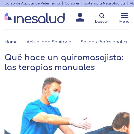
Skip
Curso de Auxiliar de Veterinaria
Curso en Fisioterapia Neurológica
Ma
Menú
to
Matricularme
destacado
main
Buscar
Menú
content
Breadcrumb
Home
Actualidad Sanitaria
Salidas Profesionales
Qué hace un quiromasajista:
las terapias manuales