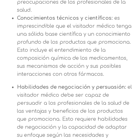
preocupaciones de los profesionales de la
salud.
Conocimientos técnicos y científicos:
es
Solicitar
imprescindible que el visitador médico tenga
información
una sólida base científica y un conocimiento
profundo de los productos que promociona.
Esto incluye el entendimiento de la
Nombre
composición química de los medicamentos,
sus mecanismos de acción y sus posibles
Apellidos
interacciones con otros fármacos.
Habilidades de negociación y persuasión:
el
visitador médico debe ser capaz de
Solicitar
Telefono
persuadir a los profesionales de la salud de
información
Centro de
las ventajas y beneficios de los productos
Email
que promociona. Esto requiere habilidades
preferencia de
Mail
de negociación y la capacidad de adaptar
privacidad
su enfoque según las necesidades y