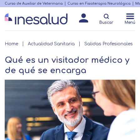
Skip
Curso de Auxiliar de Veterinaria
Curso en Fisioterapia Neurológica
Ma
Menú
to
Matricularme
destacado
main
Buscar
Menú
content
Breadcrumb
Home
Actualidad Sanitaria
Salidas Profesionales
Qué es un visitador médico y
de qué se encarga