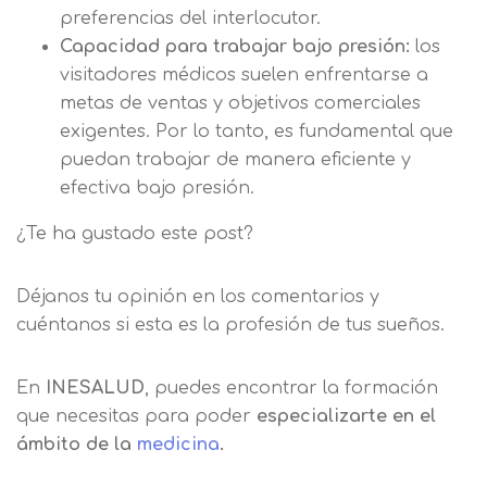
Mensaje
preferencias del interlocutor.
Nombre
Capacidad para trabajar bajo presión:
los
Utilizamos cookies propias y de terceros
para mejorar nuestros servicios
visitadores médicos suelen enfrentarse a
Información básica sobre Protección
relacionados con tus preferencias,
de Datos .
Haz clic aquí
metas de ventas y objetivos comerciales
Apellido
mediante el análisis de tus hábitos de
Responsable EUROINNOVA
exigentes. Por lo tanto, es fundamental que
navegación. En caso de que rechace las
BUSINESS SCHOOL, S.L. Finalidad
puedan trabajar de manera eficiente y
cookies, no podremos asegurarle el
Información académica y comercial
efectiva bajo presión.
Teléfono
País
correcto funcionamiento de las distintas
de nuestros servicios de enseñanza
funcionalidades de nuestra página web.
Legitimación Consentimiento del
¿Te ha gustado este post?
interesado Destinatarios Encargados
Mensaje
del tratamiento para cumplir con las
Puede obtener más información en
Déjanos tu opinión en los comentarios y
finalidades Derechos Acceder,
nuestra
política de cookies.
cuéntanos si esta es la profesión de tus sueños.
rectificar y suprimir los datos, así
Información básica sobre
como otros derechos, como se
Protección de Datos .
Haz clic aquí
Después de aceptar, no volveremos a
En
INESALUD
, puedes encontrar la formación
explica en la información adicional
Acepto el tratamiento de mis datos con la
mostrarle este mensaje.
finalidad prevista en la información
que necesitas para poder
especializarte en el
básica.
ámbito de la
medicina
.
Información adicional
aquí
Seguir navegando