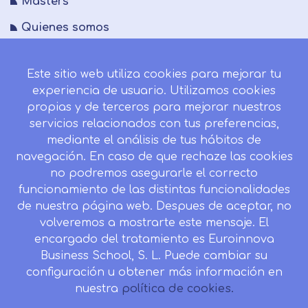
Masters
Quienes somos
FAQs
Este sitio web utiliza cookies para mejorar tu
Blog
experiencia de usuario. Utilizamos cookies
Mapa del sitio
propias y de terceros para mejorar nuestros
servicios relacionados con tus preferencias,
Desistir contrato aquí
mediante el análisis de tus hábitos de
navegación. En caso de que rechaze las cookies
no podremos asegurarle el correcto
funcionamiento de las distintas funcionalidades
CONTACTO
de nuestra página web. Despues de aceptar, no
Camino de la Torrecilla N.º 30 EDIFICIO EDUCA
volveremos a mostrarte este mensaje. El
EDTECH, C.P. 18.200, Maracena (Granada)
encargado del tratamiento es Euroinnova
Business School, S. L. Puede cambiar su
958 050 746
configuración u obtener más información en
Horario de atención al cliente:
nuestra
política de cookies.
Lunes a viernes: 9.00h a 20.00h.