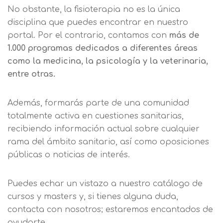
Acepto el tratamiento de mis datos con la
Leer más
No obstante, la fisioterapia no es la única
finalidad prevista en la información
disciplina que puedes encontrar en nuestro
básica
portal. Por el contrario, contamos con
más de
1.000 programas dedicados a diferentes áreas
como la medicina, la psicología y la veterinaria,
entre otras.
Además, formarás parte de una comunidad
totalmente activa en cuestiones sanitarias,
recibiendo información actual sobre cualquier
rama del ámbito sanitario, así como oposiciones
públicas o noticias de interés.
Puedes echar un vistazo a nuestro catálogo de
cursos y masters y, si tienes alguna duda,
contacta con nosotros; estaremos encantados de
ayudarte.