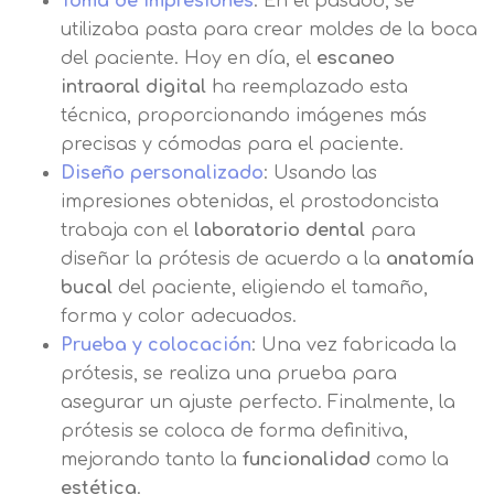
Toma de impresiones
: En el pasado, se
utilizaba pasta para crear moldes de la boca
del paciente. Hoy en día, el
escaneo
intraoral digital
ha reemplazado esta
técnica, proporcionando imágenes más
Solicitar
precisas y cómodas para el paciente.
Diseño personalizado
: Usando las
información
impresiones obtenidas, el prostodoncista
trabaja con el
laboratorio dental
para
Nombre
diseñar la prótesis de acuerdo a la
anatomía
bucal
del paciente, eligiendo el tamaño,
forma y color adecuados.
Apellidos
Prueba y colocación
: Una vez fabricada la
prótesis, se realiza una prueba para
asegurar un ajuste perfecto. Finalmente, la
Solicitar
Telefono
prótesis se coloca de forma definitiva,
información
Centro de
mejorando tanto la
funcionalidad
como la
Email
estética
.