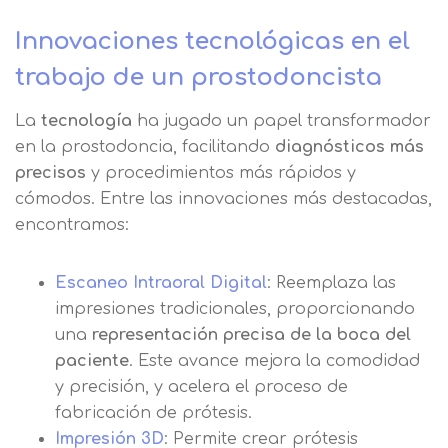
preferencia de
Mail
Innovaciones tecnológicas en el
privacidad
Mensaje
trabajo de un prostodoncista
Nombre
Utilizamos cookies propias y de terceros
La
tecnología
ha jugado un papel transformador
para mejorar nuestros servicios
Información básica sobre Protección
en la prostodoncia, facilitando
diagnósticos más
relacionados con tus preferencias,
de Datos .
Haz clic aquí
Apellido
precisos
y procedimientos más rápidos y
mediante el análisis de tus hábitos de
Responsable EUROINNOVA
navegación. En caso de que rechace las
cómodos. Entre las innovaciones más destacadas,
BUSINESS SCHOOL, S.L. Finalidad
cookies, no podremos asegurarle el
Información académica y comercial
encontramos:
Teléfono
País
correcto funcionamiento de las distintas
de nuestros servicios de enseñanza
funcionalidades de nuestra página web.
Legitimación Consentimiento del
Escaneo Intraoral Digital
: Reemplaza las
interesado Destinatarios Encargados
Mensaje
impresiones tradicionales, proporcionando
del tratamiento para cumplir con las
Puede obtener más información en
una
representación precisa de la boca del
finalidades Derechos Acceder,
nuestra
política de cookies.
paciente
. Este avance mejora la comodidad
rectificar y suprimir los datos, así
Información básica sobre
y precisión, y acelera el proceso de
como otros derechos, como se
Protección de Datos .
Haz clic aquí
Después de aceptar, no volveremos a
fabricación de prótesis.
explica en la información adicional
Acepto el tratamiento de mis datos con la
mostrarle este mensaje.
finalidad prevista en la información
Impresión 3D
: Permite crear prótesis