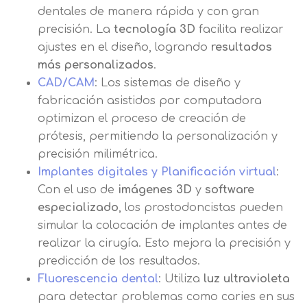
básica.
dentales de manera rápida y con gran
Información adicional
aquí
Seguir navegando
precisión. La
tecnología 3D
facilita realizar
Acepto el tratamiento de mis datos con la
ajustes en el diseño, logrando
resultados
Leer más
finalidad prevista en la información
más personalizados
.
básica
CAD/CAM
: Los sistemas de diseño y
fabricación asistidos por computadora
optimizan el proceso de creación de
prótesis, permitiendo la personalización y
precisión milimétrica.
Implantes digitales y Planificación virtual
:
Con el uso de
imágenes 3D
y
software
especializado
, los prostodoncistas pueden
simular la colocación de implantes antes de
realizar la cirugía. Esto mejora la precisión y
predicción de los resultados.
Fluorescencia dental
: Utiliza
luz ultravioleta
para detectar problemas como caries en sus