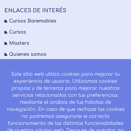
ENLACES DE INTERÉS
Cursos Baremables
Cursos
Masters
Quienes somos
FAQs
Este sitio web utiliza cookies para mejorar tu
Blog
experiencia de usuario. Utilizamos cookies
Mapa del sitio
propias y de terceros para mejorar nuestros
servicios relacionados con tus preferencias,
Desistir contrato aquí
mediante el análisis de tus hábitos de
navegación. En caso de que rechaze las cookies
no podremos asegurarle el correcto
funcionamiento de las distintas funcionalidades
CONTACTO
de nuestra página web. Despues de aceptar, no