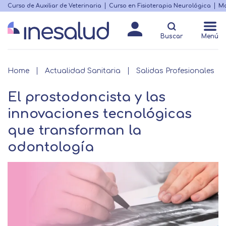
Skip
Curso de Auxiliar de Veterinaria
Curso en Fisioterapia Neurológica
Ma
Menú
to
Matricularme
destacado
main
Buscar
Menú
content
Breadcrumb
Home
Actualidad Sanitaria
Salidas Profesionales
El prostodoncista y las
innovaciones tecnológicas
que transforman la
odontología