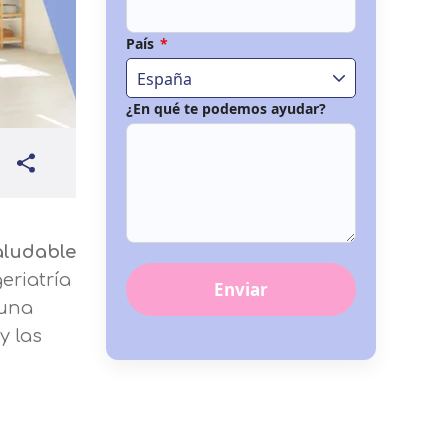
País
*
España
¿En qué te podemos ayudar?
aludable
eriatría
Enviar
 una
y las