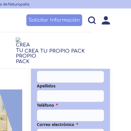
o de Naturopatía
Solicitar Información
esos
Becas y financiación
Claustro
CREA TU PROPIO PACK
Nutrición
logía
logía
Nutrición
Nombre
*
Logopedia
TCAE
 no sanitario
Apellidos
Teléfono
*
Correo electrónico
*