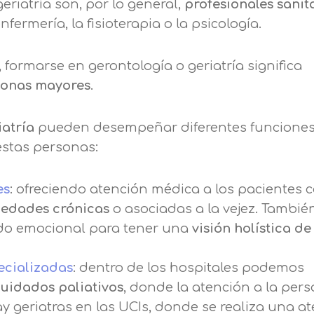
riatría son, por lo general,
profesionales sanit
ermería, la fisioterapia o la psicología.
formarse en gerontología o geriatría significa
sonas mayores
.
iatría
pueden desempeñar diferentes funciones
estas personas:
es
: ofreciendo atención médica a los pacientes c
edades crónicas
o asociadas a la vejez. Tambié
ado emocional para tener una
visión holística de
pecializadas
: dentro de los hospitales podemos
uidados paliativos
, donde la atención a la per
 geriatras en las UCIs, donde se realiza una a