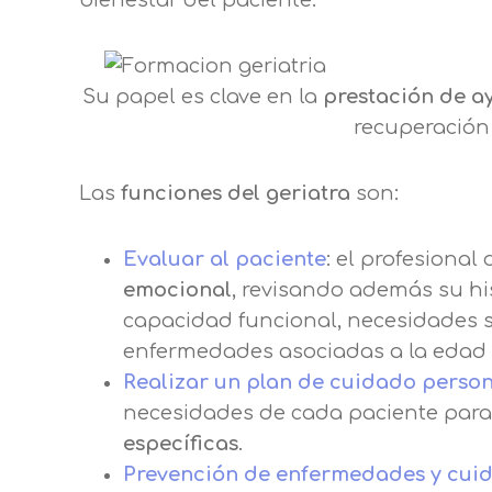
bienestar del paciente.
Puede obtener más información 
Después de aceptar, no volveremo
Su papel es clave en la
prestación de a
recuperación 
Las
funciones del geriatra
son:
Evaluar al paciente
: el profesional
emocional
, revisando además su hi
capacidad funcional, necesidades s
enfermedades asociadas a la edad 
Realizar un plan de cuidado perso
necesidades de cada paciente para
específicas
.
Prevención de enfermedades y cuid