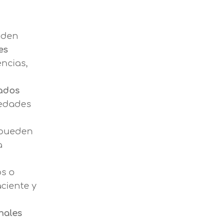
eden
es
encias,
ados
medades
pueden
a
os o
ciente y
nales