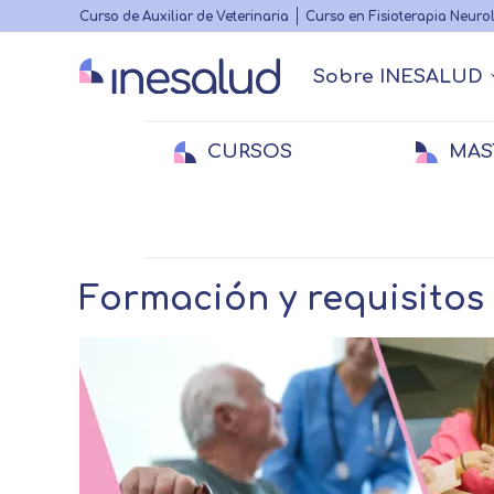
Highlighted
Curso de Auxiliar de Veterinaria
Curso en Fisioterapia Neuro
menu
Sobre INESALUD
Main
navigation
CURSOS
MAS
Quiénes somos
Actualidad Sanitaria
Acreditacione
Webinars
Menu
secundario
Breadcrumb
Home
Actualidad Sanitaria
Salidas Pro
Medicina
Medicina
E
E
Veterinaria
Veterinaria
Fi
Formación y requisitos 