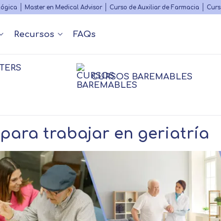
Skip
lógica
Master en Medical Advisor
Curso de Auxiliar de Farmacia
Curs
to
main
Recursos
FAQs
content
TERS
Nuestros contenidos
Diccionario Médico
s
 y Podcast
Rankings
Congr
CURSOS BAREMABLES
Matricularme
fesionales
nfermería
nfermería
Farmacia
Farmacia
Psico
Psico
Fisioterapia
sioterapia
Logopedia
Personal
para trabajar en geriatría