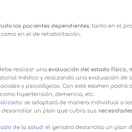
en nuestra
política de cookies.
de nuestros servicios de enseñanza Legitimación
Consentimiento del interesado Destinatarios
s a mostrarle este mensaje.
Mensaje
Encargados del tratamiento para cumplir con las
yuda los pacientes dependientes
, tanto en el p
finalidades Derechos Acceder, rectificar y suprimir
Seguir navegando
como en el de rehabilitación.
los datos, así como otros derechos, como se explica
Información básica sobre Protección de Datos .
en la información adicional
Haz clic aquí
Acepto el tratamiento de mis datos con la finalidad prevista
en la información básica.
Información adicional
aquí
 debe realizar una
evaluación del estado físico, 
Acepto el tratamiento de mis datos con la finalidad prevista
en la información básica
storial médico y realizando una evaluación de 
ociales y psicológicas. Con este examen podrá 
como hipertensión, demencia, etc.
nalizado
: se adaptará de manera individual a la
 desarrollar un plan que cubra sus
necesidade
ado de la salud
: el geriatra desarrolla un plan