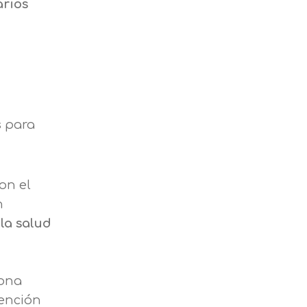
arios
 para
on el
n
 la salud
sona
tención