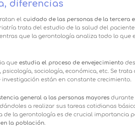
a, diferencias
tratan el
cuidado de las personas de la tercera 
atría trata del estudio de la salud del pacient
ntras que la gerontología analiza todo lo que 
cia que
estudia el proceso de envejecimiento
des
a, psicología, sociología, económica, etc. Se trata
 investigación están en constante crecimiento.
stencia general a las personas mayores
durante 
ándoles a realizar sus tareas cotidianas básica
a de la gerontología es de crucial importancia 
 en la población
.
Solicitar información