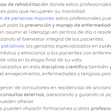
as de rehabilitación
donde estos profesionales
ntes para que recuperen su movilidad.
ión de personas mayores
: estos profesionales pu
lud para la
prevención y manejo de enfermedad
n asumir el liderazgo en centros de día o resid
zando el bienestar integral de los pacientes.
paliativos
: los geriatras especializados en
cuid
médica y emocional a los pacientes con enfer
e vida en la etapa final de su vida.
cializados en esta
disciplina científica
también 
 el envejecimiento, enfermedades y terapias par
jercer de consultores en residencias de ancian
n
consultas externas
, asesorando y guiando al pa
pueden ofrecer.
ras pueden impartir formaciones a otros
profesio