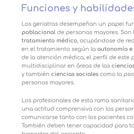
Funciones y habilidades
Los geriatras desempeñan un papel fu
poblacional
de personas mayores. Son l
tratamiento médico
, ocupándose de rea
en el tratamiento según la
autonomía e
de la atención médica, el perfil de est
multidisciplinar en áreas de las
ciencias
y también
ciencias sociales
como la psic
personas mayores.
Centro de prefer
Los profesionales de esta rama sanitar
Utilizamos cookies propias y de t
una actitud comprensiva con las perso
análisis de tus hábitos de navega
comunicarse tanto con los pacientes com
funcionamiento de las distintas f
También deben tener capacidad para tom