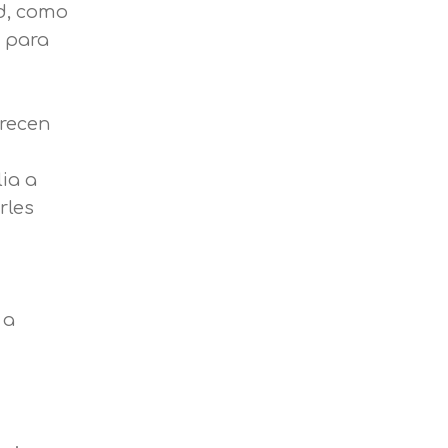
d, como
a para
frecen
ia a
rles
 a