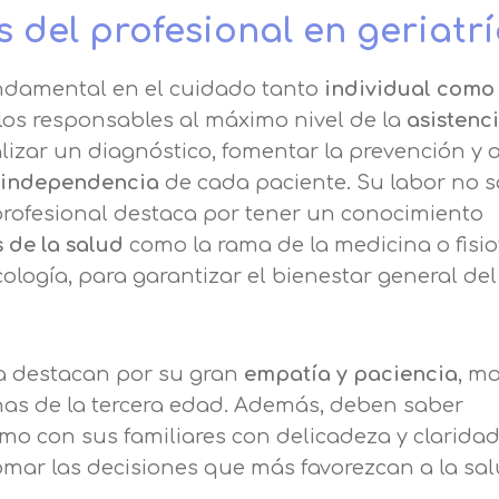
 del profesional en geriatr
Nombre
ndamental en el cuidado tanto
individual como
Apellidos
os responsables al máximo nivel de la
asistenci
lizar un diagnóstico, fomentar la prevención y 
 independencia
de cada paciente. Su labor no so
Telefono
Solicitar información
e profesional destaca por tener un conocimiento
 de la salud
como la rama de la medicina o fisio
Mail
Email
ología, para garantizar el bienestar general del
encia de privacidad
Nombre
Mensaje
ia destacan por su gran
empatía y paciencia
, m
erceros para mejorar nuestros servicios relacionados c
nas de la tercera edad. Además, deben saber
Apellido
ción. En caso de que rechace las cookies, no podremo
Información básica sobre Protección de Datos .
o con sus familiares con delicadeza y claridad
uncionalidades de nuestra página web.
Haz clic aquí
ar las decisiones que más favorezcan a la sal
Responsable EUROINNOVA BUSINESS SCHOOL,
Teléfono
País
S.L. Finalidad Información académica y comercial