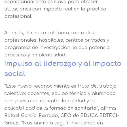
acompañamiento es clave para ofrecer
titulaciones con impacto real en la práctica
Nombre
profesional.
Además, el centro colabora con redes
Apellidos
profesionales, hospitales, centros privados y
programas de investigación, lo que potencia
Solicitar
Telefono
prácticas y empleabilidad.
Impulso al liderazgo y al impacto
información
Centro de
social
Email
preferencia de
Mail
“Este nuevo reconocimiento es fruto del trabajo
privacidad
colectivo: docentes, equipo técnico y alumnado
Mensaje
han puesto en el centro la calidad y la
Nombre
Utilizamos cookies propias y de terceros
aplicabilidad de la
formación sanitaria
”, afirma
para mejorar nuestros servicios
Información básica sobre Protección
Rafael García-Parrado, CEO de EDUCA EDTECH
relacionados con tus preferencias,
de Datos .
Haz clic aquí
Group
. “Nos anima a seguir invirtiendo en
Apellido
mediante el análisis de tus hábitos de