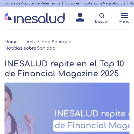
Skip
Curso de Auxiliar de Veterinaria
Curso en Fisioterapia Neurológica
Ma
Menú
to
Matricularme
destacado
main
Buscar
Menú
content
Breadcrumb
Home
Actualidad Sanitaria
Noticias sobre Sanidad
INESALUD repite en el Top 10
de Financial Magazine 2025