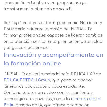
Responsable EUROINNOVA
innovación educativa y en programas que
navegación. En caso de que rechace las
BUSINESS SCHOOL, S.L. Finalidad
transformen la atención en salud”.
cookies, no podremos asegurarle el
Información académica y comercial
Teléfono
País
correcto funcionamiento de las distintas
de nuestros servicios de enseñanza
Ser
Top 1 en áreas estratégicas como Nutrición y
funcionalidades de nuestra página web.
Legitimación Consentimiento del
interesado Destinatarios Encargados
Enfermería
refuerza la misión de INESALUD:
Mensaje
del tratamiento para cumplir con las
formar profesionales capaces de liderar cambios
Puede obtener más información en
finalidades Derechos Acceder,
en la atención sanitaria, la promoción de la salud
nuestra
política de cookies.
rectificar y suprimir los datos, así
Información básica sobre
y la gestión de servicios.
como otros derechos, como se
Protección de Datos .
Haz clic aquí
Innovación y acompañamiento en
Después de aceptar, no volveremos a
explica en la información adicional
Acepto el tratamiento de mis datos con la
mostrarle este mensaje.
finalidad prevista en la información
la formación online
básica.
Información adicional
aquí
INESALUD aplica la metodología
EDUCA LXP
de
Seguir navegando
EDUCA EDTECH Group
, que permite diseñar
Acepto el tratamiento de mis datos con la
Leer más
finalidad prevista en la información
itinerarios adaptados a cada estudiante.
básica
Combina tutores en activo con herramientas
tecnológicas avanzadas, como la
mentora digital
PHIA
, basada en IA, que ofrece orientación