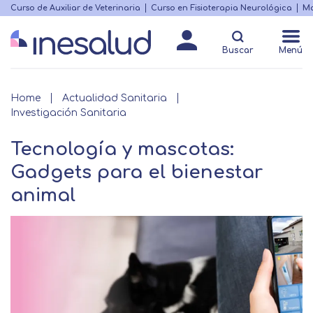
Skip
Curso de Auxiliar de Veterinaria
Curso en Fisioterapia Neurológica
Ma
Menú
to
Matricularme
destacado
main
Buscar
Menú
content
Breadcrumb
Home
Actualidad Sanitaria
Investigación Sanitaria
Tecnología y mascotas:
Gadgets para el bienestar
animal