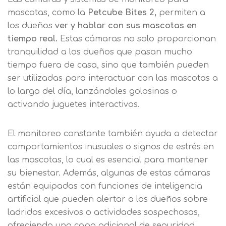
mascotas, como la
Petcube Bites 2,
permiten a
los dueños
ver y hablar con sus mascotas en
tiempo real.
Estas cámaras no solo proporcionan
tranquilidad a los dueños que pasan mucho
Solicitar
tiempo fuera de casa, sino que también pueden
ser utilizadas para interactuar con las mascotas a
información
lo largo del día, lanzándoles golosinas o
activando juguetes interactivos.
Nombre
El monitoreo constante también ayuda a detectar
comportamientos inusuales o signos de estrés en
Apellidos
las mascotas, lo cual es esencial para mantener
su bienestar. Además, algunas de estas cámaras
Solicitar
Telefono
están equipadas con funciones de inteligencia
artificial que pueden alertar a los dueños sobre
información
Centro de
ladridos excesivos o actividades sospechosas,
Email
ofreciendo una capa adicional de seguridad.