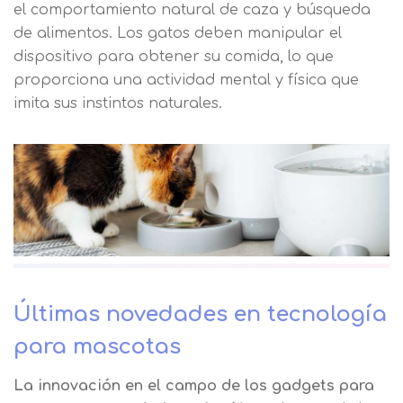
el comportamiento natural de caza y búsqueda
Información adicional
aquí
Seguir navegando
de alimentos. Los gatos deben manipular el
Acepto el tratamiento de mis datos con la
dispositivo para obtener su comida, lo que
Leer más
finalidad prevista en la información
proporciona una actividad mental y física que
básica
imita sus instintos naturales.
Últimas novedades en tecnología
para mascotas
La innovación en el campo de los gadgets para