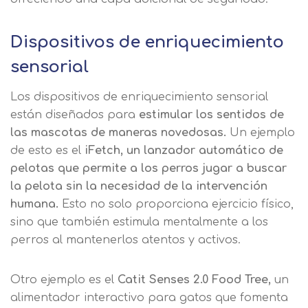
preferencia de
Mail
privacidad
Mensaje
Dispositivos de enriquecimiento
Nombre
sensorial
Utilizamos cookies propias y de terceros
para mejorar nuestros servicios
Información básica sobre Protección
Los dispositivos de enriquecimiento sensorial
relacionados con tus preferencias,
de Datos .
Haz clic aquí
Apellido
están diseñados para
estimular los sentidos de
mediante el análisis de tus hábitos de
Responsable EUROINNOVA
navegación. En caso de que rechace las
las mascotas de maneras novedosas.
Un ejemplo
BUSINESS SCHOOL, S.L. Finalidad
cookies, no podremos asegurarle el
Información académica y comercial
de esto es el
iFetch, un lanzador automático de
Teléfono
País
correcto funcionamiento de las distintas
de nuestros servicios de enseñanza
pelotas que permite a los perros jugar a buscar
funcionalidades de nuestra página web.
Legitimación Consentimiento del
la pelota sin la necesidad de la intervención
interesado Destinatarios Encargados
Mensaje
humana.
Esto no solo proporciona ejercicio físico,
del tratamiento para cumplir con las
Puede obtener más información en
sino que también estimula mentalmente a los
finalidades Derechos Acceder,
nuestra
política de cookies.
perros al mantenerlos atentos y activos.
rectificar y suprimir los datos, así
Información básica sobre
como otros derechos, como se
Protección de Datos .
Haz clic aquí
Después de aceptar, no volveremos a
Otro ejemplo es el
Catit Senses 2.0 Food Tree,
un
explica en la información adicional
Acepto el tratamiento de mis datos con la
mostrarle este mensaje.
finalidad prevista en la información
alimentador interactivo para gatos que fomenta
básica.